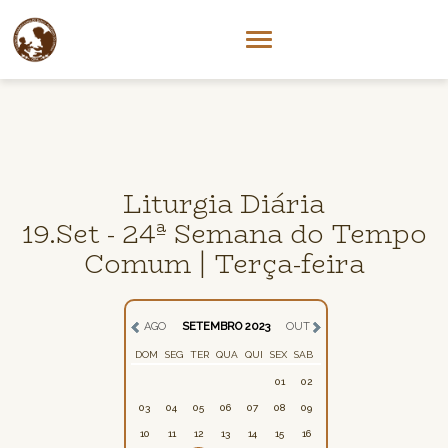
Liturgia Diária
19.Set - 24ª Semana do Tempo
Comum | Terça-feira
AGO
SETEMBRO 2023
OUT
DOM
SEG
TER
QUA
QUI
SEX
SAB
01
02
03
04
05
06
07
08
09
10
11
12
13
14
15
16