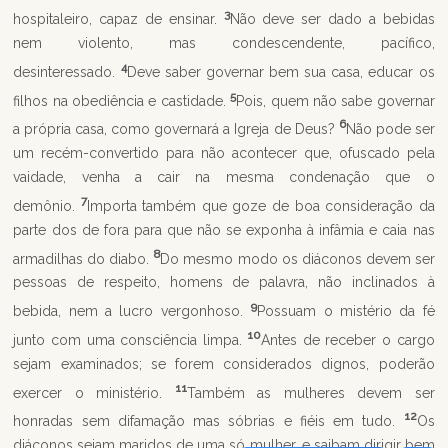
3
hospitaleiro, capaz de ensinar.
Não deve ser dado a bebidas
nem violento, mas condescendente, pacífico,
4
desinteressado.
Deve saber governar bem sua casa, educar os
5
filhos na obediência e castidade.
Pois, quem não sabe governar
6
a própria casa, como governará a Igreja de Deus?
Não pode ser
um recém-convertido para não acontecer que, ofuscado pela
vaidade, venha a cair na mesma condenação que o
7
demônio.
Importa também que goze de boa consideração da
parte dos de fora para que não se exponha à infâmia e caia nas
8
armadilhas do diabo.
Do mesmo modo os diáconos devem ser
pessoas de respeito, homens de palavra, não inclinados à
9
bebida, nem a lucro vergonhoso.
Possuam o mistério da fé
10
junto com uma consciência limpa.
Antes de receber o cargo
sejam examinados; se forem considerados dignos, poderão
11
exercer o ministério.
Também as mulheres devem ser
12
honradas sem difamação mas sóbrias e fiéis em tudo.
Os
diáconos sejam maridos de uma só mulher, e saibam dirigir bem