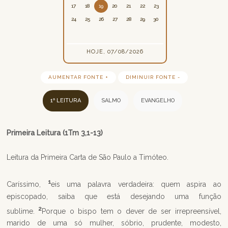
17
18
19
20
21
22
23
24
25
26
27
28
29
30
HOJE, 07/08/2026
AUMENTAR FONTE +
DIMINUIR FONTE -
1ª LEITURA
SALMO
EVANGELHO
Primeira Leitura (1Tm 3,1-13)
Leitura da Primeira Carta de São Paulo a Timóteo.
1
Caríssimo,
eis uma palavra verdadeira: quem aspira ao
episcopado, saiba que está desejando uma função
2
sublime.
Porque o bispo tem o dever de ser irrepreensível,
marido de uma só mulher, sóbrio, prudente, modesto,