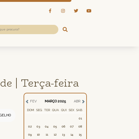
e | Terça-feira
FEV
MARÇO 2025
ABR
DOM
SEG
TER
QUA
QUI
SEX
SAB
GELHO
01
02
03
04
05
06
07
08
09
10
11
12
13
14
15