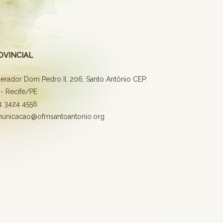
OVINCIAL
erador Dom Pedro II, 206, Santo Antônio CEP:
- Recife/PE
81 3424 4556
municacao@ofmsantoantonio.org