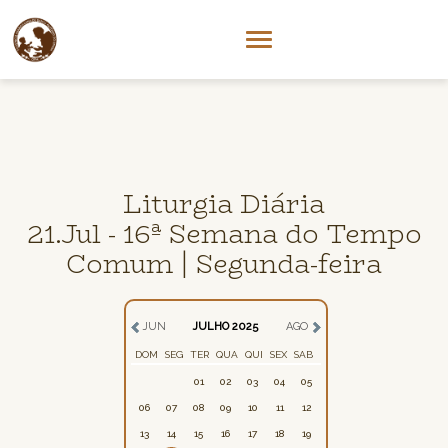
Liturgia Diária
21.Jul - 16ª Semana do Tempo
Comum | Segunda-feira
JUN
JULHO 2025
AGO
DOM
SEG
TER
QUA
QUI
SEX
SAB
01
02
03
04
05
06
07
08
09
10
11
12
13
14
15
16
17
18
19