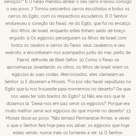
serviços?" 6 O Faraó mandou atrelar o seu carro e levou consigo
o seu povo. 7 Tomou seiscentos carros escolhidos e todos os
carros do Egito, com os respectivos escudeiros. 8 O Senhor
endureceu o coração do Faraó, rei do Egito, que foi no encalço
dos filhos de Israel, enquanto estes tinham saído de braço
erguido. 9 Os egípcios perseguiram os filhos de Israel com
todos os cavalos e carros do Faraó, seus cavaleiros e seu
exército, e encontraram-nos acampados junto do mar, perto de
Fiairot, defronte de Beel-Sefon. 10 Como o Faraó se
aproximasse, levantando os olhos, os filhos de Israel viram os
egípcios às suas costas. Aterrorizados, eles clamaram ao
Senhor. 11 E disseram a Moisés: "Foi por não haver sepulturas no
Egito que tu nos trouxeste para morrermos no deserto? De que
nos valeu ter sido tirados do Egito? 12 Não era isso que te
dizíamos lá: 'Deixa-nos em paz servir os egípcios?' Porque era
muito melhor servir aos egípcios do que morrer no deserto". 13
Moisés disse ao povo: "Não temais! Permanecei firmes, e vereis
o que o Senhor fará hoje para vos salvar; os egípcios que hoje
estais vendo, nunca mais os tornareis a ver. 14 O Senhor