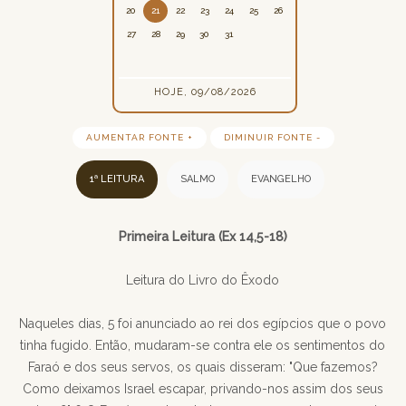
20
21
22
23
24
25
26
27
28
29
30
31
HOJE, 09/08/2026
AUMENTAR FONTE +
DIMINUIR FONTE -
1ª LEITURA
SALMO
EVANGELHO
Primeira Leitura (Ex 14,5-18)
Leitura do Livro do Êxodo
Naqueles dias, 5 foi anunciado ao rei dos egípcios que o povo
tinha fugido. Então, mudaram-se contra ele os sentimentos do
Faraó e dos seus servos, os quais disseram: "Que fazemos?
Como deixamos Israel escapar, privando-nos assim dos seus