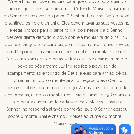
"Virei a ti numa nuvem escura, para que o povo ouça quando
falar contigo, e creia sempre em ti". 10 Tendo Moisés transmitido
ao Senhor as palavras do povo, O Senhor lhe disse: "Vai ao povo
e santifica-os hoje e amanhã. Eles devem lavar as suas vestes, 11
e estar prontos para o terceiro dia, pois nesse dia o Senhor
descerá diante de todo o povo sobre a montanha do Sinai". 16
Quando chegou o terceiro dia, ao raiar da manhã, houve trovões
e relâmpagos. Uma nuvem espessa cobriu a montanha, e um
fortíssimo som de trombetas se fez ouvir. No acampamento o
povo se pôs a tremer. 17 Moisés fez o povo sair do
acampamento ao encontro de Deus, e eles pararam ao pé da
montanha. 18 Todo o monte Sinai fumegava, pois o Senhor
descera sobre ele em meio ao fogo. A fumaça subia como de
uma fornalha, e todo o monte tremia violentamente. 19 O som da
trombeta ia aumentando cada vez mais. Moisés falava e o
Senhor lhe respondia através do trovão. 20b O Senhor desceu
sobre o monte Sinai e chamou Moisés ao cume do monte. E
Moisés subiu.