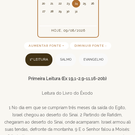
20
21
22
23
24
25
26
27
28
29
30
31
HOJE, 09/08/2026
AUMENTAR FONTE +
DIMINUIR FONTE -
1ª LEITURA
SALMO
EVANGELHO
Primeira Leitura (Ex 19,1-2.9-11.16-20b)
Leitura do Livro do Êxodo
1 No dia em que se cumpriam três meses da saída do Egito,
Israel chegou ao deserto do Sinai. 2 Partindo de Rafidim,
chegaram ao deserto do Sinai, onde acamparam. Israel armou ali
suas tendas, defronte da montanha. 9 E o Senhor falou a Moisés: