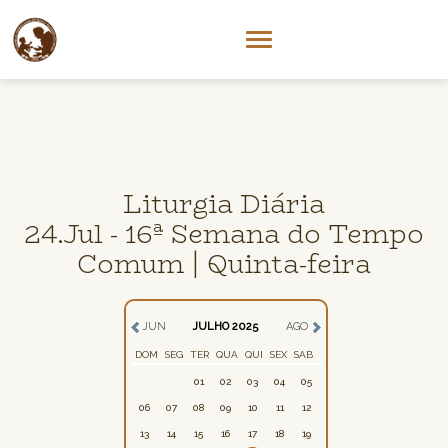
Liturgia Diária
24.Jul - 16ª Semana do Tempo
Comum | Quinta-feira
JUN
JULHO 2025
AGO
DOM
SEG
TER
QUA
QUI
SEX
SAB
01
02
03
04
05
06
07
08
09
10
11
12
13
14
15
16
17
18
19