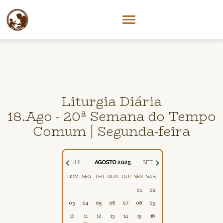
Liturgia Diária
18.Ago - 20ª Semana do Tempo
Comum | Segunda-feira
JUL
AGOSTO 2025
SET
DOM
SEG
TER
QUA
QUI
SEX
SAB
01
02
03
04
05
06
07
08
09
10
11
12
13
14
15
16