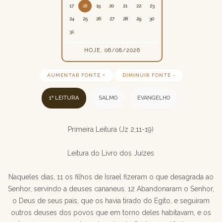
17
18
19
20
21
22
23
24
25
26
27
28
29
30
31
HOJE, 06/08/2026
AUMENTAR FONTE +
DIMINUIR FONTE -
1ª LEITURA
SALMO
EVANGELHO
Primeira Leitura (Jz 2,11-19)
Leitura do Livro dos Juízes
Naqueles dias, 11 os filhos de Israel fizeram o que desagrada ao
Senhor, servindo a deuses cananeus. 12 Abandonaram o Senhor,
o Deus de seus pais, que os havia tirado do Egito, e seguiram
outros deuses dos povos que em torno deles habitavam, e os