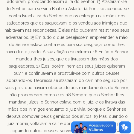
adoraram, provocando assim a ira do Senhor. 13 Afastaram-se
do Senhor, para servir a Baal e a Astarte. 14 Por isso acendeu-se
contra Israel a ira do Senhor, que os entregou nas mãos dos
salteadores que os saqueavam, e os vendeu aos inimigos que
habitavam nas redondezas. E eles não puderam resistir aos seus
adversários. 15 Em tudo o que desejassem empreender, a mão
do Senhor estava contra eles para sua desgraça, como lhes
havia dito e jurado. A sua aflição era extrema. 16 Então o Senhor
mandou-lhes juízes, que os livrassem das mãos dos
saqueadores. 17 Eles, porém, nem aos seus juízes quiseram
ouvir, e continuavam a prostituir-se com outros deuses,
adorando-os. Depressa se afastaram do caminho seguido por
seus pais, que haviam obedecido aos mandamentos do Senhor;
não procederam como eles. 18 Sempre que o Senhor lhes
mandava juízes, o Senhor estava com o juiz, e os livrava das
mãos dos inimigos enquanto o juiz vivia, porque o Senhor se
deixava comover pelos gemidos dos aflitos. 19 Mas, quando o
juiz morria, voltavam a cair e portavam-se pior que seus pais,
seguindo outros deuses, servindo-os e adorando-os. Não