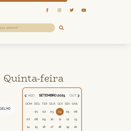
 Quinta-feira
AGO
SETEMBRO 2025
OUT
DOM
SEG
TER
QUA
QUI
SEX
SAB
GELHO
01
02
03
04
05
06
07
08
09
10
11
12
13
14
15
16
17
18
19
20