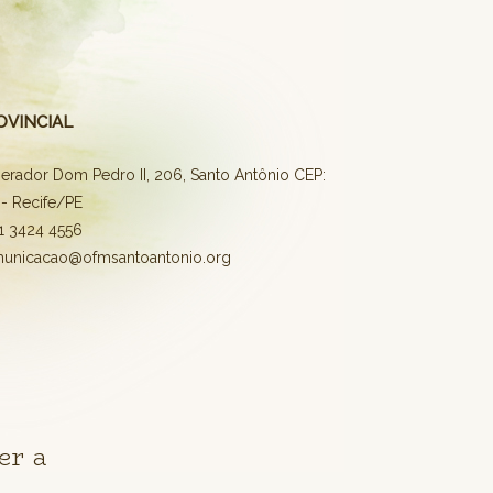
OVINCIAL
erador Dom Pedro II, 206, Santo Antônio CEP:
- Recife/PE
81 3424 4556
municacao@ofmsantoantonio.org
er a