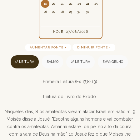
19
20
21
22
23
24
25
26
27
28
29
30
31
HOJE, 07/08/2026
AUMENTAR FONTE +
DIMINUIR FONTE -
1ª LEITURA
SALMO
2ª LEITURA
EVANGELHO
Primeira Leitura (Ex 17,8-13)
Leitura do Livro do Êxodo.
Naqueles dias, 8 os amalecitas vieram atacar Israel em Rafidim. 9
Moisés disse a Josué: "Escolhe alguns homens e vai combater
contra os amalecitas. Amanhã estarei, de pé, no alto da colina,
com a vara de Deus na mão". 10 Josué fez o que Moisés lhe