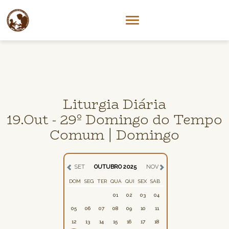
Liturgia Diária
19.Out - 29º Domingo do Tempo
Comum | Domingo
SET
OUTUBRO 2025
NOV
DOM
SEG
TER
QUA
QUI
SEX
SAB
01
02
03
04
05
06
07
08
09
10
11
12
13
14
15
16
17
18