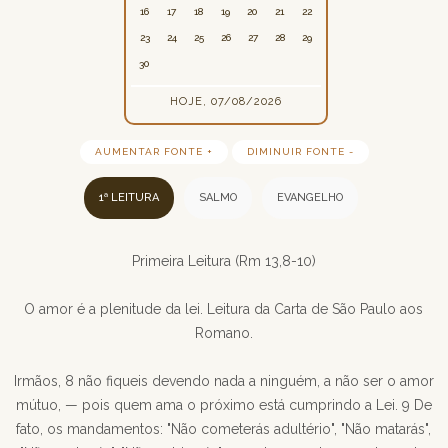
16
17
18
19
20
21
22
23
24
25
26
27
28
29
30
HOJE, 07/08/2026
AUMENTAR FONTE +
DIMINUIR FONTE -
1ª LEITURA
SALMO
EVANGELHO
Primeira Leitura (Rm 13,8-10)
O amor é a plenitude da lei. Leitura da Carta de São Paulo aos
Romano.
Irmãos, 8 não fiqueis devendo nada a ninguém, a não ser o amor
mútuo, — pois quem ama o próximo está cumprindo a Lei. 9 De
fato, os mandamentos: "Não cometerás adultério", "Não matarás",