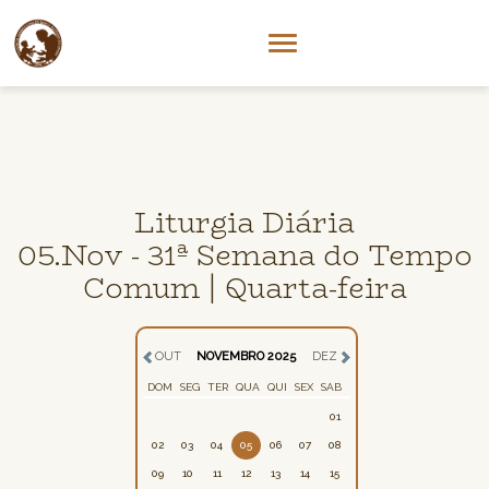
Liturgia Diária
05.Nov - 31ª Semana do Tempo
Comum | Quarta-feira
OUT
NOVEMBRO 2025
DEZ
DOM
SEG
TER
QUA
QUI
SEX
SAB
01
02
03
04
05
06
07
08
09
10
11
12
13
14
15