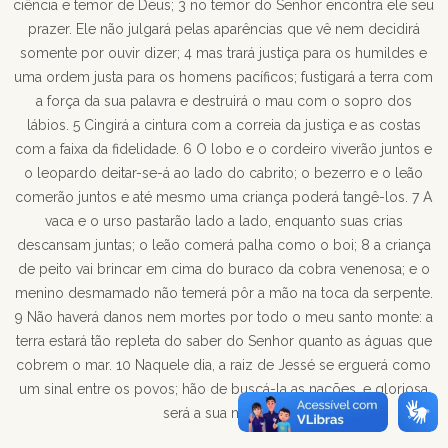
ciência e temor de Deus; 3 no temor do Senhor encontra ele seu
prazer. Ele não julgará pelas aparências que vê nem decidirá
somente por ouvir dizer; 4 mas trará justiça para os humildes e
uma ordem justa para os homens pacíficos; fustigará a terra com
a força da sua palavra e destruirá o mau com o sopro dos
lábios. 5 Cingirá a cintura com a correia da justiça e as costas
com a faixa da fidelidade. 6 O lobo e o cordeiro viverão juntos e
o leopardo deitar-se-á ao lado do cabrito; o bezerro e o leão
comerão juntos e até mesmo uma criança poderá tangê-los. 7 A
vaca e o urso pastarão lado a lado, enquanto suas crias
descansam juntas; o leão comerá palha como o boi; 8 a criança
de peito vai brincar em cima do buraco da cobra venenosa; e o
menino desmamado não temerá pôr a mão na toca da serpente.
9 Não haverá danos nem mortes por todo o meu santo monte: a
terra estará tão repleta do saber do Senhor quanto as águas que
cobrem o mar. 10 Naquele dia, a raiz de Jessé se erguerá como
um sinal entre os povos; hão de buscá-la as nações, e gloriosa
será a sua morada.