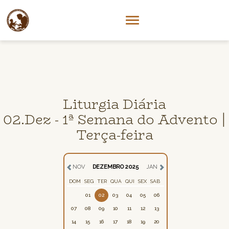
Liturgia Diária
02.Dez - 1ª Semana do Advento |
Terça-feira
NOV
DEZEMBRO 2025
JAN
DOM
SEG
TER
QUA
QUI
SEX
SAB
01
02
03
04
05
06
07
08
09
10
11
12
13
14
15
16
17
18
19
20