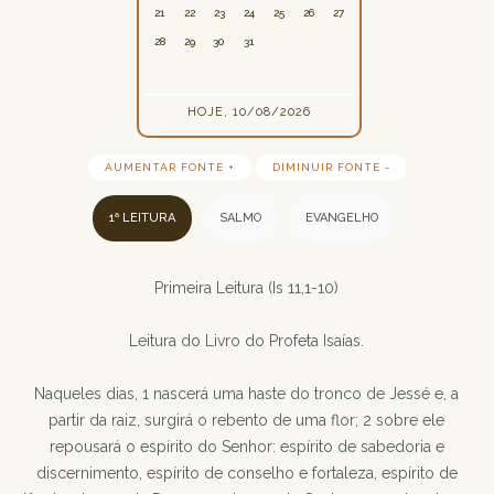
21
22
23
24
25
26
27
28
29
30
31
HOJE, 10/08/2026
AUMENTAR FONTE +
DIMINUIR FONTE -
1ª LEITURA
SALMO
EVANGELHO
Primeira Leitura (Is 11,1-10)
Leitura do Livro do Profeta Isaías.
Naqueles dias, 1 nascerá uma haste do tronco de Jessé e, a
partir da raiz, surgirá o rebento de uma flor; 2 sobre ele
repousará o espírito do Senhor: espírito de sabedoria e
discernimento, espírito de conselho e fortaleza, espírito de