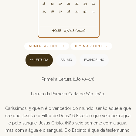
18
19
20
21
22
23
24
25
26
27
28
29
30
31
HOJE, 07/08/2026
AUMENTAR FONTE +
DIMINUIR FONTE -
1ª LEITURA
SALMO
EVANGELHO
Primeira Leitura (1Jo 5,5-13)
Leitura da Primeira Carta de São João.
Caríssimos, 5 quem é o vencedor do mundo, senão aquele que
crê que Jesus é o Filho de Deus? 6 Este é o que veio pela água
e pelo sangue: Jesus Cristo. (Não veio somente com a água,
mas com a água e o sangue). E o Espírito é que dá testemunho,