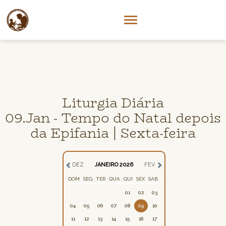
Liturgia Diária
09.Jan - Tempo do Natal depois
da Epifania | Sexta-feira
DEZ
JANEIRO 2026
FEV
DOM
SEG
TER
QUA
QUI
SEX
SAB
01
02
03
04
05
06
07
08
09
10
11
12
13
14
15
16
17