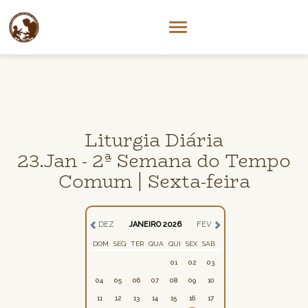
Liturgia Diária
23.Jan - 2ª Semana do Tempo
Comum | Sexta-feira
DEZ
JANEIRO 2026
FEV
DOM
SEG
TER
QUA
QUI
SEX
SAB
01
02
03
04
05
06
07
08
09
10
11
12
13
14
15
16
17