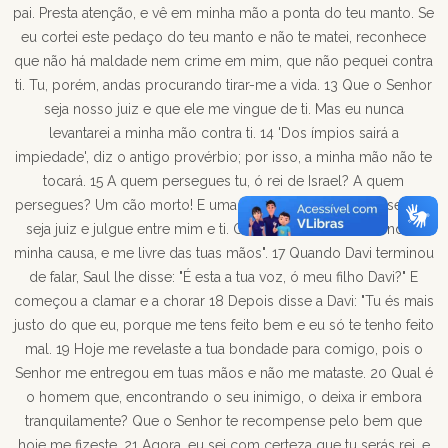
pai. Presta atenção, e vê em minha mão a ponta do teu manto. Se
eu cortei este pedaço do teu manto e não te matei, reconhece
que não há maldade nem crime em mim, que não pequei contra
ti. Tu, porém, andas procurando tirar-me a vida. 13 Que o Senhor
seja nosso juiz e que ele me vingue de ti. Mas eu nunca
levantarei a minha mão contra ti. 14 'Dos ímpios sairá a
impiedade', diz o antigo provérbio; por isso, a minha mão não te
tocará. 15 A quem persegues tu, ó rei de Israel? A quem
persegues? Um cão morto! E uma pulga! 16 Pois bem! O senhor
seja juiz e julgue entre mim e ti. Que ele examine e defenda a
minha causa, e me livre das tuas mãos". 17 Quando Davi terminou
de falar, Saul lhe disse: "É esta a tua voz, ó meu filho Davi?" E
começou a clamar e a chorar 18 Depois disse a Davi: "Tu és mais
justo do que eu, porque me tens feito bem e eu só te tenho feito
mal. 19 Hoje me revelaste a tua bondade para comigo, pois o
Senhor me entregou em tuas mãos e não me mataste. 20 Qual é
o homem que, encontrando o seu inimigo, o deixa ir embora
tranquilamente? Que o Senhor te recompense pelo bem que
hoje me fizeste. 21 Agora, eu sei com certeza que tu serás rei, e