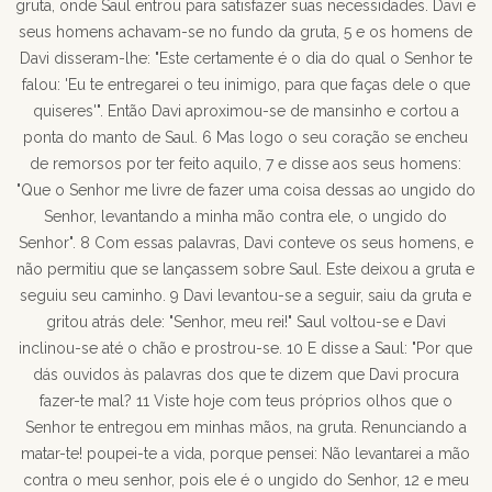
gruta, onde Saul entrou para satisfazer suas necessidades. Davi e
seus homens achavam-se no fundo da gruta, 5 e os homens de
Davi disseram-lhe: "Este certamente é o dia do qual o Senhor te
falou: 'Eu te entregarei o teu inimigo, para que faças dele o que
quiseres'". Então Davi aproximou-se de mansinho e cortou a
ponta do manto de Saul. 6 Mas logo o seu coração se encheu
de remorsos por ter feito aquilo, 7 e disse aos seus homens:
"Que o Senhor me livre de fazer uma coisa dessas ao ungido do
Senhor, levantando a minha mão contra ele, o ungido do
Senhor". 8 Com essas palavras, Davi conteve os seus homens, e
não permitiu que se lançassem sobre Saul. Este deixou a gruta e
seguiu seu caminho. 9 Davi levantou-se a seguir, saiu da gruta e
gritou atrás dele: "Senhor, meu rei!" Saul voltou-se e Davi
inclinou-se até o chão e prostrou-se. 10 E disse a Saul: "Por que
dás ouvidos às palavras dos que te dizem que Davi procura
fazer-te mal? 11 Viste hoje com teus próprios olhos que o
Senhor te entregou em minhas mãos, na gruta. Renunciando a
matar-te! poupei-te a vida, porque pensei: Não levantarei a mão
contra o meu senhor, pois ele é o ungido do Senhor, 12 e meu