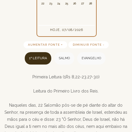
22
23
24
25
26
27
28
HOJE, 07/08/2026
AUMENTAR FONTE +
DIMINUIR FONTE -
1ª LEITURA
SALMO
EVANGELHO
Primeira Leitura (1Rs 8,22-23.27-30)
Leitura do Primeiro Livro dos Reis.
Naqueles dias, 22 Salomão pôs-se de pé diante do altar do
Senhor, na presença de toda a assembleia de Israel, estendeu as
mãos para o céu e disse: 23 "Ó Senhor, Deus de Israel, não há
Deus igual a ti nem no mais alto dos céus, nem aqui embaixo na