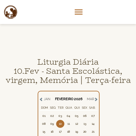
Liturgia Diária
10.Fev - Santa Escolástica,
virgem, Memória | Terça-feira
JAN
FEVEREIRO 2026
MAR
DOM
SEG
TER
QUA
QUI
SEX
SAB
01
02
03
04
05
06
07
08
09
10
11
12
13
14
15
16
17
18
19
20
21