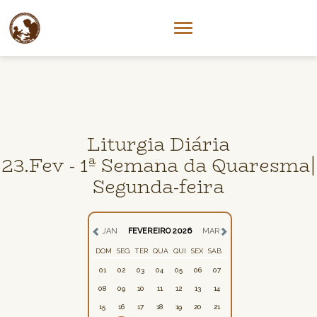
Liturgia Diária
23.Fev - 1ª Semana da Quaresma|
Segunda-feira
JAN
FEVEREIRO 2026
MAR
DOM
SEG
TER
QUA
QUI
SEX
SAB
01
02
03
04
05
06
07
08
09
10
11
12
13
14
15
16
17
18
19
20
21