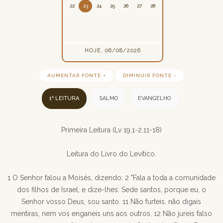
22
23
24
25
26
27
28
HOJE, 06/08/2026
AUMENTAR FONTE +
DIMINUIR FONTE -
1ª LEITURA
SALMO
EVANGELHO
Primeira Leitura (Lv 19,1-2.11-18)
Leitura do Livro do Levítico.
1 O Senhor falou a Moisés, dizendo: 2 "Fala a toda a comunidade
dos filhos de Israel, e dize-lhes: Sede santos, porque eu, o
Senhor vosso Deus, sou santo. 11 Não furteis, não digais
mentiras, nem vos enganeis uns aos outros. 12 Não jureis falso