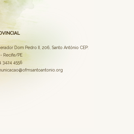
OVINCIAL
erador Dom Pedro II, 206, Santo Antônio CEP:
- Recife/PE
81 3424 4556
municacao@ofmsantoantonio.org