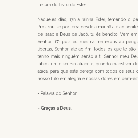
Leitura do Livro de Ester.
Naqueles dias, 17n a rainha Ester, temendo o p
Prostrou-se por terra desde a manhã até ao anoite
de Isaac e Deus de Jacó, tu és bendito. Vem em 
Senhor, 17r pois eu mesma me expus ao perigo.
libertas, Senhor, até ao fim, todos os que te sã
tenho mais ninguém senão a ti, Senhor meu De
lábios um discurso atraente, quando eu estiver 
ataca, para que este pereça com todos os seus 
nosso luto em alegria e nossas dores em bem-esta
- Palavra do Senhor.
- Graças a Deus.