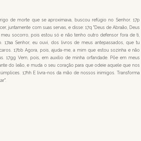
erigo de morte que se aproximava, buscou refúgio no Senhor. 17p
cer, juntamente com suas servas, e disse: 17q "Deus de Abraão, Deus
meu socorro, pois estou só e não tenho outro defensor fora de ti,
 17aa Senhor, eu ouvi, dos livros de meus antepassados, que tu
o caros. 17bb Agora, pois, ajuda-me, a mim que estou sozinha e não
us. 17gg Vem, pois, em auxílio de minha orfandade. Põe em meus
diante do leão, e muda o seu coração para que odeie aquele que nos
cúmplices. 17hh E livra-nos da mão de nossos inimigos. Transforma
r".