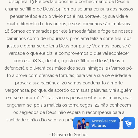
disciplina. 13 Ele declara possuir o conhecimento de Deus e
chama-se 'filho de Deus'. 14 Tornou-se uma censura aos nossos
pensamentos e só o vê-lo nos é insuportável; 15 sua vida é
muito diferente da dos outros, e seus caminhos são imutáveis.
16 Somos comparados por ele à moeda falsa e foge de nossos
caminhos como de impurezas; proclama feliz a sorte final dos
justos e gloria-se de ter a Deus por pai. 17 Vejamos, pois, se é
verdade o que ele diz, e comprovemos o que vai acontecer
com ele. 18 Se, de fato, o justo é 'filho de Deus', Deus o
defenderá e o livrará das mãos dos seus inimigos. 19 Vamos pô-
lo à prova com ofensas e torturas, para ver a sua serenidade e
provar a sua paciência; 20 vamos condená-lo à morte
vergonhosa, porque, de acordo com suas palavras, virá alguém
em seu socorro". 21 Tais são os pensamentos dos ímpios, mas
enganam-se; pois a malícia os torna cegos, 22 não conhecem
os segredos de Deus, não esperam recompensa para a
santidade e não dão valor ao prêmio reservado às vidas puras.
- Palavra do Senhor.