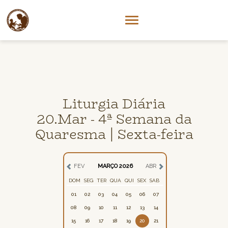
Liturgia Diária
20.Mar - 4ª Semana da
Quaresma | Sexta-feira
FEV
MARÇO 2026
ABR
DOM
SEG
TER
QUA
QUI
SEX
SAB
01
02
03
04
05
06
07
08
09
10
11
12
13
14
15
16
17
18
19
20
21