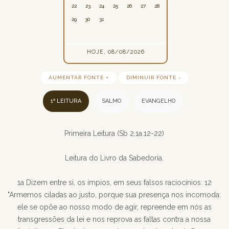
22
23
24
25
26
27
28
29
30
31
HOJE, 08/08/2026
AUMENTAR FONTE +
DIMINUIR FONTE -
1ª LEITURA
SALMO
EVANGELHO
Primeira Leitura (Sb 2,1a.12-22)
Leitura do Livro da Sabedoria.
1a Dizem entre si, os ímpios, em seus falsos raciocínios: 12
"Armemos ciladas ao justo, porque sua presença nos incomoda:
ele se opõe ao nosso modo de agir, repreende em nós as
transgressões da lei e nos reprova as faltas contra a nossa