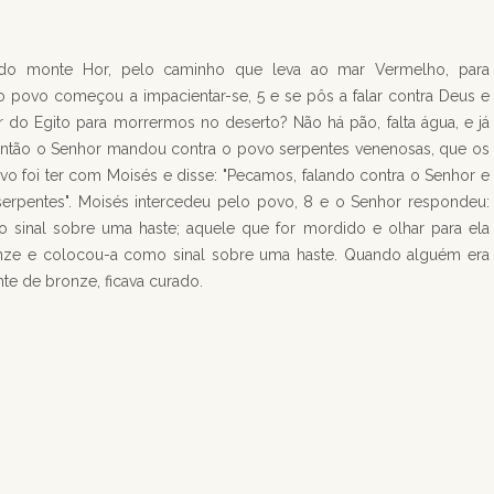
am do monte Hor, pelo caminho que leva ao mar Vermelho, para
 povo começou a impacientar-se, 5 e se pôs a falar contra Deus e
ir do Egito para morrermos no deserto? Não há pão, falta água, e já
Então o Senhor mandou contra o povo serpentes venenosas, que os
vo foi ter com Moisés e disse: "Pecamos, falando contra o Senhor e
 serpentes". Moisés intercedeu pelo povo, 8 e o Senhor respondeu:
 sinal sobre uma haste; aquele que for mordido e olhar para ela
ronze e colocou-a como sinal sobre uma haste. Quando alguém era
te de bronze, ficava curado.