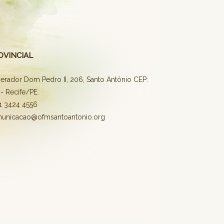
OVINCIAL
erador Dom Pedro II, 206, Santo Antônio CEP:
- Recife/PE
81 3424 4556
municacao@ofmsantoantonio.org