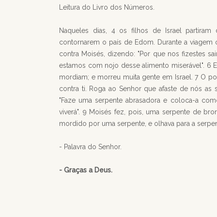
Leitura do Livro dos Números.
Naqueles dias, 4 os filhos de Israel partir
contornarem o país de Edom. Durante a viagem o
contra Moisés, dizendo: "Por que nos fizestes sa
estamos com nojo desse alimento miserável". 6 
mordiam; e morreu muita gente em Israel. 7 O po
contra ti. Roga ao Senhor que afaste de nós as
"Faze uma serpente abrasadora e coloca-a como
viverá". 9 Moisés fez, pois, uma serpente de b
mordido por uma serpente, e olhava para a serpen
- Palavra do Senhor.
- Graças a Deus.