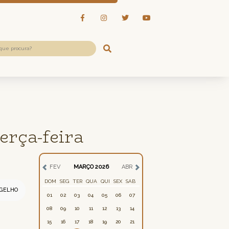
erça-feira
FEV
MARÇO 2026
ABR
DOM
SEG
TER
QUA
QUI
SEX
SAB
GELHO
01
02
03
04
05
06
07
08
09
10
11
12
13
14
15
16
17
18
19
20
21