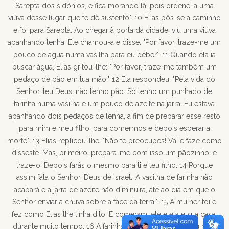
Sarepta dos sidônios, e fica morando lá, pois ordenei a uma
viúva desse lugar que te dê sustento". 10 Elias pôs-se a caminho
e foi para Sarepta. Ao chegar à porta da cidade, viu uma viúva
apanhando lenha. Ele chamou-a e disse: "Por favor, traze-me um
pouco de água numa vasilha para eu beber". 11 Quando ela ia
buscar água, Elias gritou-lhe: "Por favor, traze-me também um
pedaço de pão em tua mão!" 12 Ela respondeu: "Pela vida do
Senhor, teu Deus, não tenho pão. Só tenho um punhado de
farinha numa vasilha e um pouco de azeite na jarra. Eu estava
apanhando dois pedaços de lenha, a fim de preparar esse resto
para mim e meu filho, para comermos e depois esperar a
morte". 13 Elias replicou-lhe: "Não te preocupes! Vai e faze como
disseste. Mas, primeiro, prepara-me com isso um pãozinho, e
traze-o. Depois farás o mesmo para ti e teu filho. 14 Porque
assim fala o Senhor, Deus de Israel: 'A vasilha de farinha não
acabará e a jarra de azeite não diminuirá, até ao dia em que o
Senhor enviar a chuva sobre a face da terra'". 15 A mulher foi e
fez como Elias lhe tinha dito. E comeram, ele e ela e sua casa,
durante muito tempo. 16 A farinha da vasilha não acabou nem