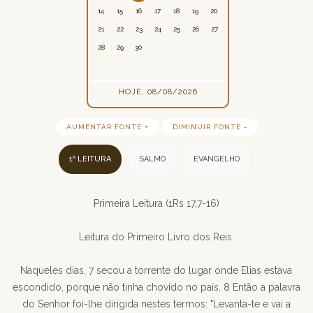
14
15
16
17
18
19
20
21
22
23
24
25
26
27
28
29
30
HOJE, 08/08/2026
AUMENTAR FONTE +
DIMINUIR FONTE -
1ª LEITURA
SALMO
EVANGELHO
Primeira Leitura (1Rs 17,7-16)
Leitura do Primeiro Livro dos Reis.
Naqueles dias, 7 secou a torrente do lugar onde Elias estava
escondido, porque não tinha chovido no país. 8 Então a palavra
do Senhor foi-lhe dirigida nestes termos: "Levanta-te e vai a