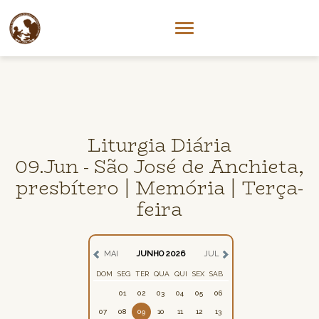
Liturgia Diária
09.Jun - São José de Anchieta,
presbítero | Memória | Terça-
feira
MAI
JUNHO 2026
JUL
DOM
SEG
TER
QUA
QUI
SEX
SAB
01
02
03
04
05
06
07
08
09
10
11
12
13