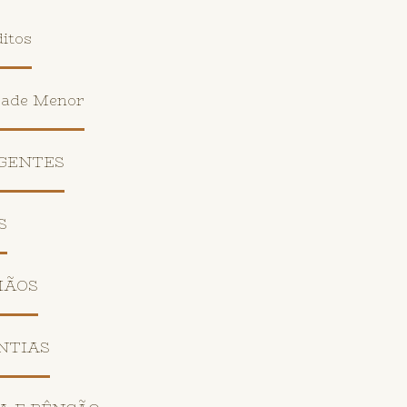
itos
rade Menor
 GENTES
S
MÃOS
NTIAS