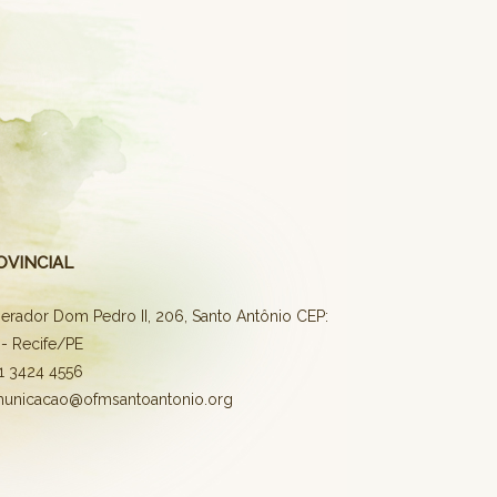
OVINCIAL
erador Dom Pedro II, 206, Santo Antônio CEP:
- Recife/PE
81 3424 4556
municacao@ofmsantoantonio.org