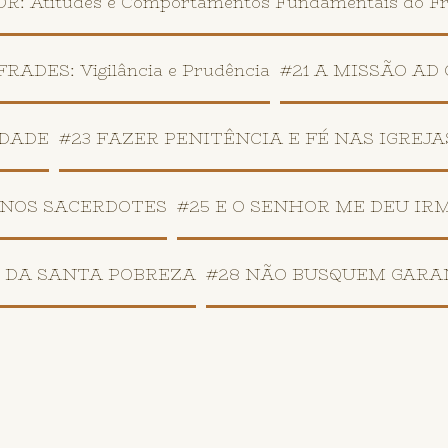
: Atitudes e Comportamentos Fundamentais do F
DES: Vigilância e Prudência
#21 A MISSÃO AD
IDADE
#23 FAZER PENITÊNCIA E FÉ NAS IGREJA
 NOS SACERDOTES
#25 E O SENHOR ME DEU IR
7 DA SANTA POBREZA
#28 NÃO BUSQUEM GARA