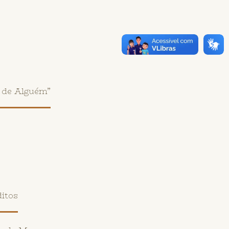
 de Alguém”
itos