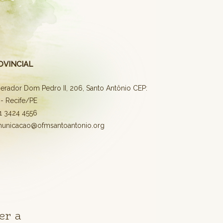
OVINCIAL
erador Dom Pedro II, 206, Santo Antônio CEP:
- Recife/PE
81 3424 4556
municacao@ofmsantoantonio.org
er a