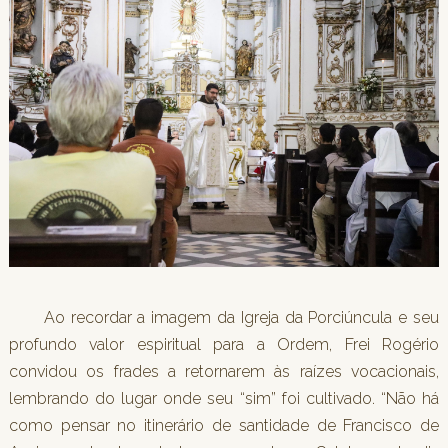
Ao recordar a imagem da Igreja da Porciúncula e seu
profundo valor espiritual para a Ordem, Frei Rogério
convidou os frades a retornarem às raízes vocacionais,
lembrando do lugar onde seu “sim” foi cultivado. “Não há
como pensar no itinerário de santidade de Francisco de