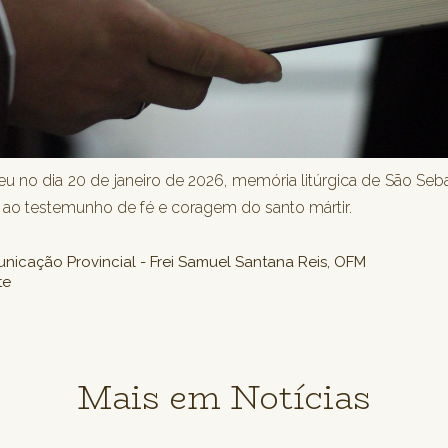
no dia 20 de janeiro de 2026, memória litúrgica de São Seba
ao testemunho de fé e coragem do santo mártir.
icação Provincial - Frei Samuel Santana Reis, OFM
te
Mais em Notícias