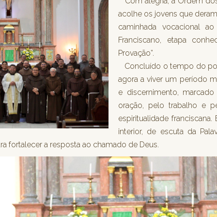
Com alegria, a Ordem dos
acolhe os jovens que dera
caminhada vocacional ao 
Franciscano, etapa conh
Provação”.
Concluído o tempo do pos
agora a viver um período m
e discernimento, marcado p
oração, pelo trabalho e 
espiritualidade franciscana
interior, de escuta da Pal
ra fortalecer a resposta ao chamado de Deus.