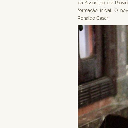
da Assunção e à Provín
formação inicial. O no
Ronaldo César.