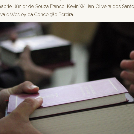
abriel Júnior de Souza Franco, Kevin Willian Oliveira dos Santos
lva e Wesley da Conceição Pereira.