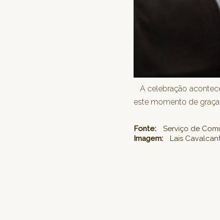
A celebração aconteceu 
este momento de graça 
Fonte:
Serviço de Comun
Imagem:
Lais Cavalcan