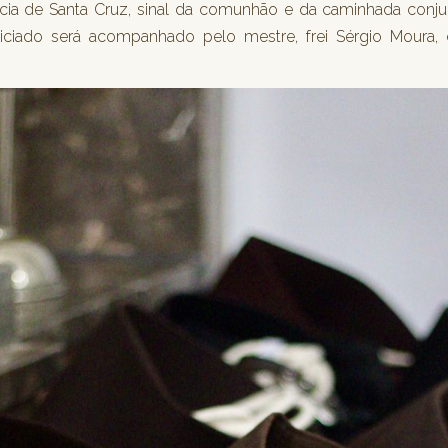
cia de Santa Cruz, sinal da comunhão e da caminhada conjun
viciado será acompanhado pelo mestre, frei Sérgio Moura, e