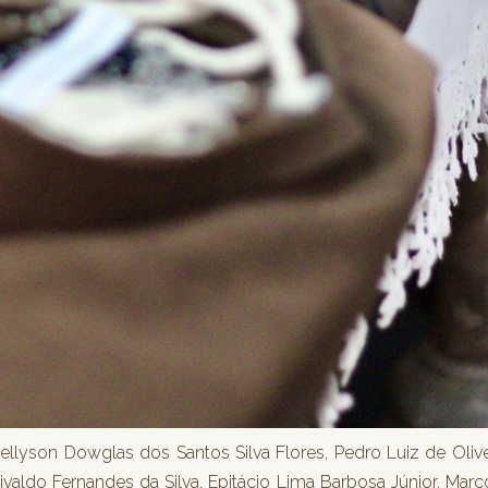
lyson Dowglas dos Santos Silva Flores, Pedro Luiz de Olive
ivaldo Fernandes da Silva, Epitácio Lima Barbosa Júnior, Marc