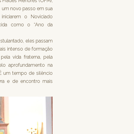
 Frades Menores (OFM),
m um novo passo em sua
iniciarem o Noviciado
ecida como o “Ano da
tulantado, eles passam
ais intenso de formação
ela vida fraterna, pela
pelo aprofundamento na
. É um tempo de silêncio
avra e de encontro mais