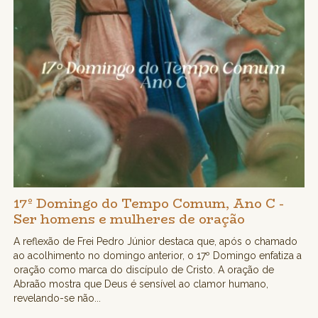
17º Domingo do Tempo Comum, Ano C -
Ser homens e mulheres de oração
A reflexão de Frei Pedro Júnior destaca que, após o chamado
ao acolhimento no domingo anterior, o 17º Domingo enfatiza a
oração como marca do discípulo de Cristo. A oração de
Abraão mostra que Deus é sensível ao clamor humano,
revelando-se não...