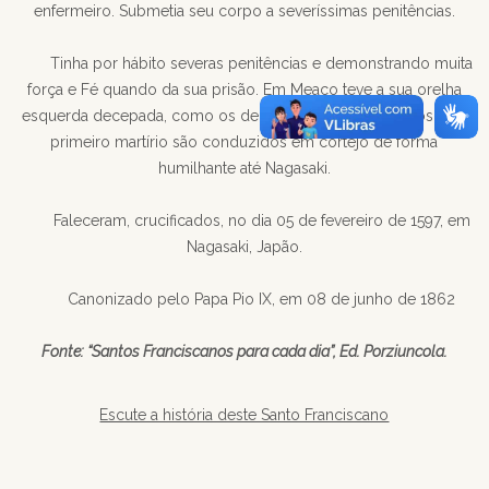
enfermeiro. Submetia seu corpo a severíssimas penitências.
Tinha por hábito severas penitências e demonstrando muita
força e Fé quando da sua prisão. Em Meaco teve a sua orelha
esquerda decepada, como os demais irmãos de Fé. Após este
primeiro martírio são conduzidos em cortejo de forma
humilhante até Nagasaki.
Faleceram, crucificados, no dia 05 de fevereiro de 1597, em
Nagasaki, Japão.
Canonizado pelo Papa Pio IX, em 08 de junho de 1862
Fonte: “Santos Franciscanos para cada dia”, Ed. Porziuncola.
Escute a história deste Santo Franciscano