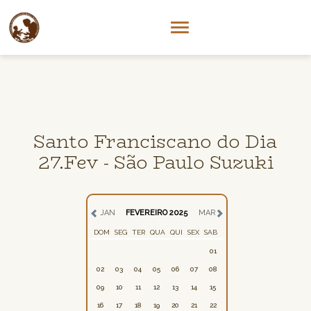
Santo Franciscano do Dia
27.Fev - São Paulo Suzuki
JAN
FEVEREIRO 2025
MAR
DOM
SEG
TER
QUA
QUI
SEX
SAB
01
02
03
04
05
06
07
08
09
10
11
12
13
14
15
16
17
18
19
20
21
22