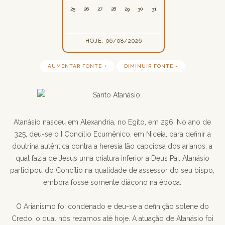
25
26
27
28
29
30
31
HOJE, 06/08/2026
AUMENTAR FONTE +
DIMINUIR FONTE -
Atanásio nasceu em Alexandria, no Egito, em 296. No ano de
325, deu-se o I Concílio Ecumênico, em Niceia, para definir a
doutrina autêntica contra a heresia tão capciosa dos arianos, a
qual fazia de Jesus uma criatura inferior a Deus Pai. Atanásio
participou do Concílio na qualidade de assessor do seu bispo,
embora fosse somente diácono na época.
O Arianismo foi condenado e deu-se a definição solene do
Credo, o qual nós rezamos até hoje. A atuação de Atanásio foi