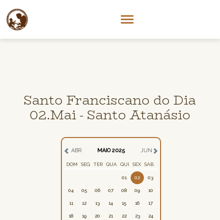
Santo Franciscano do Dia
02.Mai - Santo Atanásio
ABR
MAIO 2025
JUN
DOM
SEG
TER
QUA
QUI
SEX
SAB
01
02
03
04
05
06
07
08
09
10
11
12
13
14
15
16
17
18
19
20
21
22
23
24