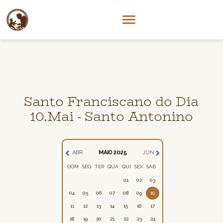
Santo Franciscano do Dia
10.Mai - Santo Antonino
ABR
MAIO 2025
JUN
DOM
SEG
TER
QUA
QUI
SEX
SAB
01
02
03
04
05
06
07
08
09
10
11
12
13
14
15
16
17
18
19
20
21
22
23
24