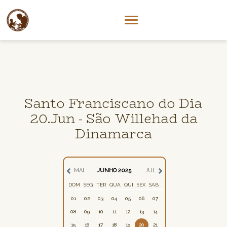
Santo Franciscano do Dia
20.Jun - São Willehad da
Dinamarca
MAI
JUNHO 2025
JUL
DOM
SEG
TER
QUA
QUI
SEX
SAB
01
02
03
04
05
06
07
08
09
10
11
12
13
14
15
16
17
18
19
20
21