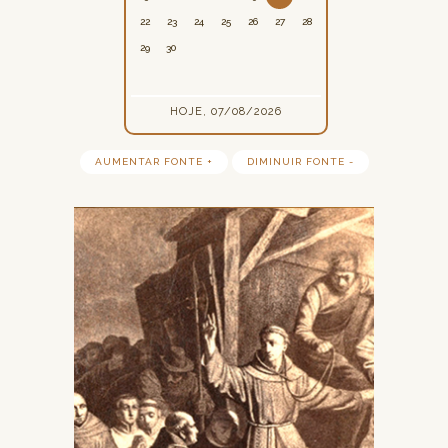
22
23
24
25
26
27
28
29
30
HOJE, 07/08/2026
AUMENTAR FONTE +
DIMINUIR FONTE -