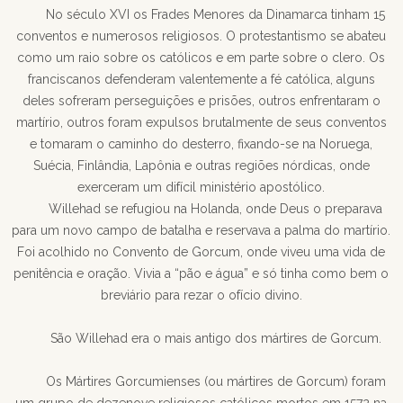
No século XVI os Frades Menores da Dinamarca tinham 15
conventos e numerosos religiosos. O protestantismo se abateu
como um raio sobre os católicos e em parte sobre o clero. Os
franciscanos defenderam valentemente a fé católica, alguns
deles sofreram perseguições e prisões, outros enfrentaram o
martírio, outros foram expulsos brutalmente de seus conventos
e tomaram o caminho do desterro, fixando-se na Noruega,
Suécia, Finlândia, Lapônia e outras regiões nórdicas, onde
exerceram um difícil ministério apostólico.
Willehad se refugiou na Holanda, onde Deus o preparava
para um novo campo de batalha e reservava a palma do martírio.
Foi acolhido no Convento de Gorcum, onde viveu uma vida de
penitência e oração. Vivia a “pão e água” e só tinha como bem o
breviário para rezar o ofício divino.
São Willehad era o mais antigo dos mártires de Gorcum.
Os Mártires Gorcumienses (ou mártires de Gorcum) foram