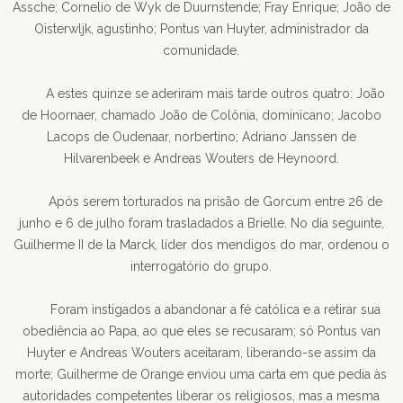
Assche; Cornelio de Wyk de Duurnstende; Fray Enrique; João de
Oisterwljk, agustinho; Pontus van Huyter, administrador da
comunidade.
A estes quinze se aderiram mais tarde outros quatro: João
de Hoornaer, chamado João de Colônia, dominicano; Jacobo
Lacops de Oudenaar, norbertino; Adriano Janssen de
Hilvarenbeek e Andreas Wouters de Heynoord.
Após serem torturados na prisão de Gorcum entre 26 de
junho e 6 de julho foram trasladados a Brielle. No dia seguinte,
Guilherme II de la Marck, líder dos mendigos do mar, ordenou o
interrogatório do grupo.
Foram instigados a abandonar a fé católica e a retirar sua
obediência ao Papa, ao que eles se recusaram; só Pontus van
Huyter e Andreas Wouters aceitaram, liberando-se assim da
morte; Guilherme de Orange enviou uma carta em que pedia às
autoridades competentes liberar os religiosos, mas a mesma