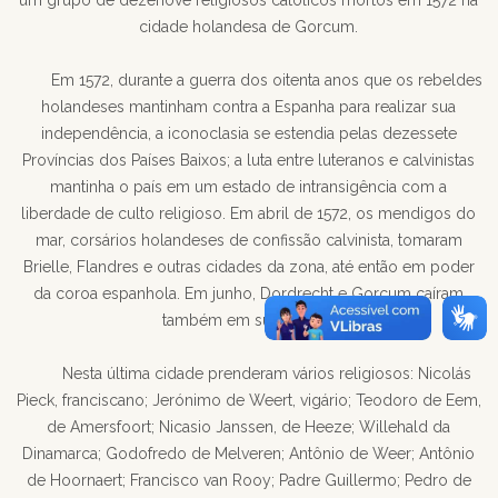
um grupo de dezenove religiosos católicos mortos em 1572 na
cidade holandesa de Gorcum.
Em 1572, durante a guerra dos oitenta anos que os rebeldes
holandeses mantinham contra a Espanha para realizar sua
independência, a iconoclasia se estendia pelas dezessete
Províncias dos Países Baixos; a luta entre luteranos e calvinistas
mantinha o país em um estado de intransigência com a
liberdade de culto religioso. Em abril de 1572, os mendigos do
mar, corsários holandeses de confissão calvinista, tomaram
Brielle, Flandres e outras cidades da zona, até então em poder
da coroa espanhola. Em junho, Dordrecht e Gorcum caíram
também em suas mãos.
Nesta última cidade prenderam vários religiosos: Nicolás
Pieck, franciscano; Jerónimo de Weert, vigário; Teodoro de Eem,
de Amersfoort; Nicasio Janssen, de Heeze; Willehald da
Dinamarca; Godofredo de Melveren; Antônio de Weer; Antônio
de Hoornaert; Francisco van Rooy; Padre Guillermo; Pedro de