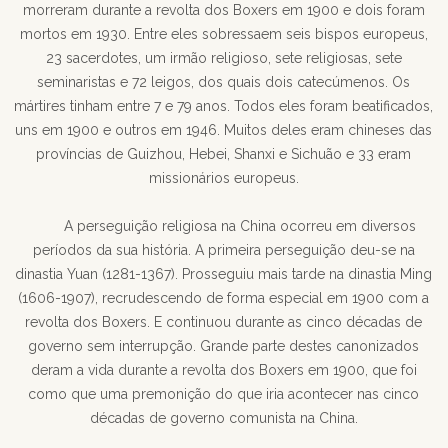
morreram durante a revolta dos Boxers em 1900 e dois foram
mortos em 1930. Entre eles sobressaem seis bispos europeus,
23 sacerdotes, um irmão religioso, sete religiosas, sete
seminaristas e 72 leigos, dos quais dois catecúmenos. Os
mártires tinham entre 7 e 79 anos. Todos eles foram beatificados,
uns em 1900 e outros em 1946. Muitos deles eram chineses das
províncias de Guizhou, Hebei, Shanxi e Sichuão e 33 eram
missionários europeus.
A perseguição religiosa na China ocorreu em diversos
períodos da sua história. A primeira perseguição deu-se na
dinastia Yuan (1281-1367). Prosseguiu mais tarde na dinastia Ming
(1606-1907), recrudescendo de forma especial em 1900 com a
revolta dos Boxers. E continuou durante as cinco décadas de
governo sem interrupção. Grande parte destes canonizados
deram a vida durante a revolta dos Boxers em 1900, que foi
como que uma premonição do que iria acontecer nas cinco
décadas de governo comunista na China.