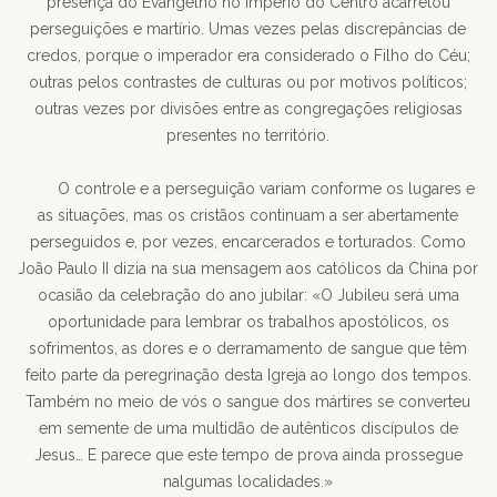
presença do Evangelho no Império do Centro acarretou
perseguições e martírio. Umas vezes pelas discrepâncias de
credos, porque o imperador era considerado o Filho do Céu;
outras pelos contrastes de culturas ou por motivos políticos;
outras vezes por divisões entre as congregações religiosas
presentes no território.
O controle e a perseguição variam conforme os lugares e
as situações, mas os cristãos continuam a ser abertamente
perseguidos e, por vezes, encarcerados e torturados. Como
João Paulo II dizia na sua mensagem aos católicos da China por
ocasião da celebração do ano jubilar: «O Jubileu será uma
oportunidade para lembrar os trabalhos apostólicos, os
sofrimentos, as dores e o derramamento de sangue que têm
feito parte da peregrinação desta Igreja ao longo dos tempos.
Também no meio de vós o sangue dos mártires se converteu
em semente de uma multidão de autênticos discípulos de
Jesus… E parece que este tempo de prova ainda prossegue
nalgumas localidades.»