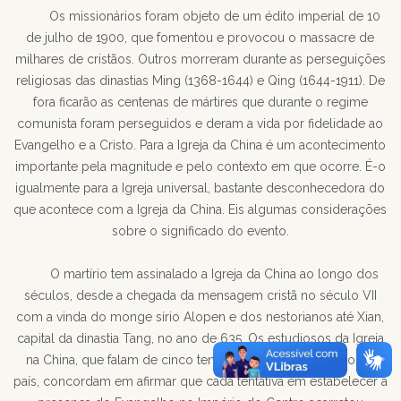
Os missionários foram objeto de um édito imperial de 10
de julho de 1900, que fomentou e provocou o massacre de
milhares de cristãos. Outros morreram durante as perseguições
religiosas das dinastias Ming (1368-1644) e Qing (1644-1911). De
fora ficarão as centenas de mártires que durante o regime
comunista foram perseguidos e deram a vida por fidelidade ao
Evangelho e a Cristo. Para a Igreja da China é um acontecimento
importante pela magnitude e pelo contexto em que ocorre. É-o
igualmente para a Igreja universal, bastante desconhecedora do
que acontece com a Igreja da China. Eis algumas considerações
sobre o significado do evento.
O martírio tem assinalado a Igreja da China ao longo dos
séculos, desde a chegada da mensagem cristã no século VII
com a vinda do monge sírio Alopen e dos nestorianos até Xian,
capital da dinastia Tang, no ano de 635. Os estudiosos da Igreja
na China, que falam de cinco tentativas de evangelização do
país, concordam em afirmar que cada tentativa em estabelecer a