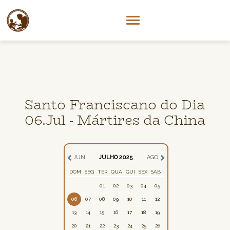
Santo Franciscano do Dia
06.Jul - Mártires da China
JUN
JULHO 2025
AGO
DOM
SEG
TER
QUA
QUI
SEX
SAB
01
02
03
04
05
06
07
08
09
10
11
12
13
14
15
16
17
18
19
20
21
22
23
24
25
26