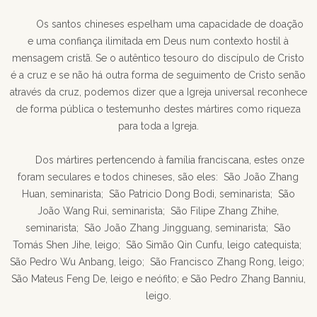
Os santos chineses espelham uma capacidade de doação
e uma confiança ilimitada em Deus num contexto hostil à
mensagem cristã. Se o autêntico tesouro do discípulo de Cristo
é a cruz e se não há outra forma de seguimento de Cristo senão
através da cruz, podemos dizer que a Igreja universal reconhece
de forma pública o testemunho destes mártires como riqueza
para toda a Igreja.
Dos mártires pertencendo à família franciscana, estes onze
foram seculares e todos chineses, são eles: São João Zhang
Huan, seminarista; São Patricio Dong Bodi, seminarista; São
João Wang Rui, seminarista; São Filipe Zhang Zhihe,
seminarista; São João Zhang Jingguang, seminarista; São
Tomás Shen Jihe, leigo; São Simão Qin Cunfu, leigo catequista;
São Pedro Wu Anbang, leigo; São Francisco Zhang Rong, leigo;
São Mateus Feng De, leigo e neófito; e São Pedro Zhang Banniu,
leigo.