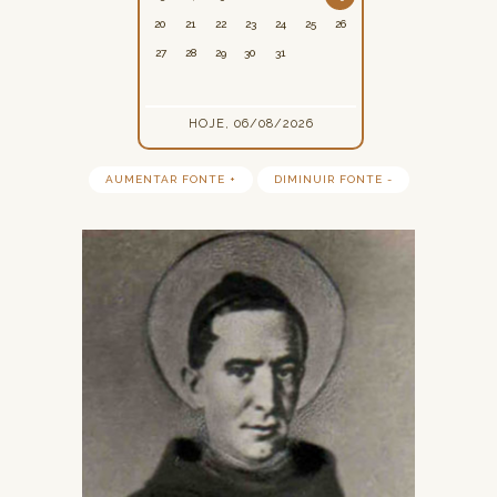
20
21
22
23
24
25
26
27
28
29
30
31
HOJE, 06/08/2026
AUMENTAR FONTE +
DIMINUIR FONTE -