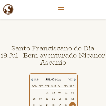
Santo Franciscano do Dia
19.Jul - Bem-aventurado Nicanor
Ascanio
JUN
JULHO 2025
AGO
DOM
SEG
TER
QUA
QUI
SEX
SAB
01
02
03
04
05
06
07
08
09
10
11
12
13
14
15
16
17
18
19