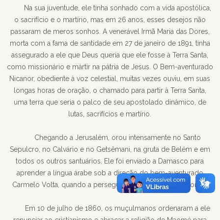
Na sua juventude, ele tinha sonhado com a vida apostólica,
o sacrifício e o martírio, mas em 26 anos, esses desejos não
passaram de meros sonhos. A venerável Irmã Maria das Dores,
morta com a fama de santidade em 27 de janeiro de 1891, tinha
assegurado a ele que Deus queria que ele fosse à Terra Santa,
como missionário e mártir na pátria de Jesus. O Bem-aventurado
Nicanor, obediente à voz celestial, muitas vezes ouviu, em suas
longas horas de oração, o chamado para partir à Terra Santa,
uma terra que seria o palco de seu apostolado dinâmico, de
lutas, sacrifícios e martírio.
Chegando a Jerusalém, orou intensamente no Santo
Sepulcro, no Calvário e no Getsêmani, na gruta de Belém e em
todos os outros santuários. Ele foi enviado a Damasco para
aprender a língua árabe sob a direção do bem-aventurado
Carmelo Volta, quando a perseguição religiosa estava por vir.
Em 10 de julho de 1860, os muçulmanos ordenaram a ele