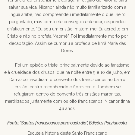
renunciar ao cristianismo e abraçar a religião de Maomé para
salvar sua vida. Nicanor, ainda não muito familiarizado com a
língua árabe, não compreendeu imediatamente o que lhe foi
perguntado, mas como ele conseguia entender, respondeu
enfaticamente: “Eu sou um cristão, matem-me. Eu acredito em
Cristo e não no profeta Maomé”. Foi imediatamente morto por
decapitação. Assim se cumpriu a profecia de Irmã Maria das
Dores.
Foi um episódio triste, principalmente devido ao fanatismo
e à crueldade dos drusos, que na noite entre 9 e 10 de julho, em
Damasco, invadiram o convento dos franciscanos no bairro
cristão, centro reconhecido e florescente. Também se
refugiaram dentro do convento três cristãos maronitas,
martirizados juntamente com os oito franciscanos. Nicanor tinha
46 anos.
Fonte: “Santos franciscanos para cada dia”, Edições Porziuncola.
Escute a história deste Santo Franciscano