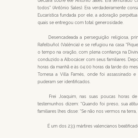
declara sobre ele Antônio Sales. Era lembrado 
todos” (Antônio Sales). Era verdadeiramente consa
Eucarística fundada por ele, a adoração perpétua 
quais se entregou com total generosidade.
Desencadeada a perseguição religiosa, pr
Rafelbuñol (Valência) e se refugiou na casa “Pi
o tempo na oração, com plena confiança na Divina
conduzido a Albocácer com seus familiares. Depoi
horas da manhã e às 04:00 horas da tarde do me
Tornesa a Villa Famés, onde foi assassinado e
puderam ser identificados.
Frei Joaquim, nas suas poucas horas de 
testemunhos dizem: “Quando foi preso, sua atit
familiares lhes disse: “Se não nos vermos na terra, 
É um dos 233 mártires valencianos beatificad