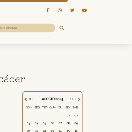
cácer
JUL
AGOSTO 2025
SET
DOM
SEG
TER
QUA
QUI
SEX
SAB
01
02
03
04
05
06
07
08
09
10
11
12
13
14
15
16