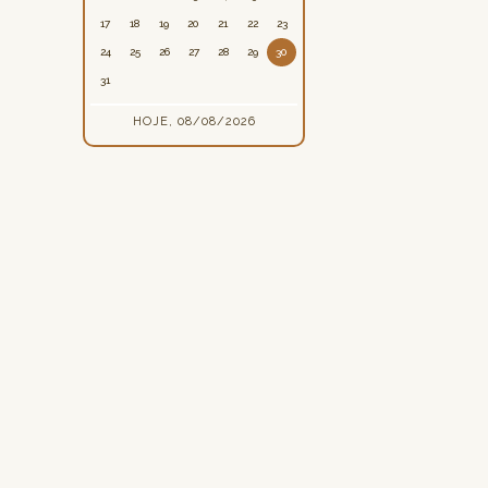
17
18
19
20
21
22
23
24
25
26
27
28
29
30
31
HOJE, 08/08/2026