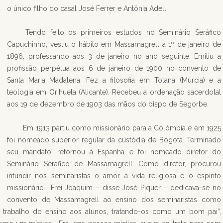
o único filho do casal José Ferrer e Antônia Adell.
Tendo feito os primeiros estudos no Seminário Seráfico
Capuchinho, vestiu o hábito em Massamagrell a 1º de janeiro de
1896, professando aos 3 de janeiro no ano seguinte. Emitiu a
profissão perpétua aos 6 de janeiro de 1900 no convento de
Santa Maria Madalena. Fez a filosofia em Totana (Múrcia) e a
teologia em Orihuela (Alicante). Recebeu a ordenação sacerdotal
aos 19 de dezembro de 1903 das mãos do bispo de Segorbe.
Em 1913 partiu como missionário para a Colômbia e em 1925
foi nomeado superior regular da custódia de Bogotá. Terminado
seu mandato, retornou à Espanha e foi nomeado diretor do
Seminário Seráfico de Massamagrell. Como diretor, procurou
infundir nos seminaristas o amor á vida religiosa e o espírito
missionário. “Frei Joaquim – disse José Piquer – dedicava-se no
convento de Massamagrell ao ensino dos seminaristas como
no trabalho do ensino aos alunos, tratando-os como um bom pai”,