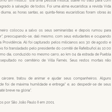
como um místico: “Era uma pessoa mística, suave no trato para com
grado à salvação de todos. Foi uma alma eucarística: a revista Vida
diurna, as horas santas, as quinta-feiras eucarísticas foram obras às
imeiro colocou a salvo os seus seminaristas e depois rumou para
quer”, preocupando-se, dali mesmo, com seus estudantes e ocupando
 Providência. Ali foi capturado pelos milicianos aos 30 de agosto e
s foi transladado pelo presidente do comitê de Rafelbuñol às 10:00
smo dia, conduzido no mesmo carro, ao km 04 da estrada de Puebla
 sepultado no cemitério de Villa Famés. Seus restos mortais não
cárcere, tratou de animar e ajudar seus companheiros. Alguns
ude foi de máxima humildade e entrega” e, ao despedir-se de seus
até breve na glória”.
os por São João Paulo II em 2001.