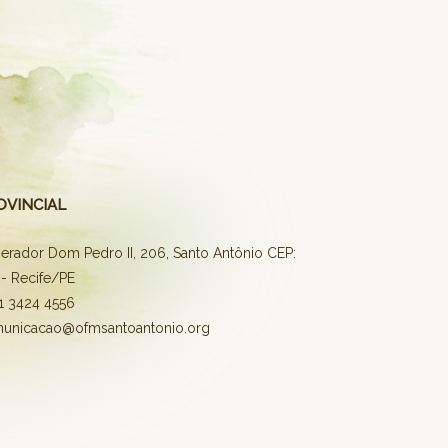
OVINCIAL
erador Dom Pedro II, 206, Santo Antônio CEP:
- Recife/PE
81 3424 4556
municacao@ofmsantoantonio.org