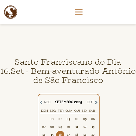
Santo Franciscano do Dia
16.Set - Bem-aventurado Antônio
de São Francisco
AGO
SETEMBRO 2025
OUT
DOM
SEG
TER
QUA
QUI
SEX
SAB
01
02
03
04
05
06
07
08
09
10
11
12
13
14
15
16
17
18
19
20