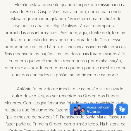
Ele não estava presente quando foi preso o missionário na
casa do Beato Gaspar Vaz, mas alertado, correu para onde
estava o governador, gritando: “Você tem uma multidão de
espiões e carrascos. Significativas são as recompensas
prometidas aos informantes. Pois bem, aqui, diante de ti, tem um
delator que está denunciando um adorador de Cristo. Esse
adorador sou eu, que há muitos anos incansavelmente apoia os
fiéis e converte os pagãos, muitos dos quais foram levados à fé.
Eu quero que você me dê a recompensa por minha traição;
quero ser associado com o meu querido padre e mestre e meu
queridos confrades na prisão, no sofrimento e na morte.
Antônio foi ouvido de imediato, e na prisão viu realizado
outro desejo seu, ao ser recebido na Ordem dos Frades
Menores. Com alegria fervorosa foi admitido ao noviciado, etapa
religiosa que foi cumprida fazendo a profissão nas mãos de seu
“pai e mestre de noviços”, P. Francisco de Santa Maria. Passou a
fazer parte da Primeira Ordem como irmão leigo. Na história da