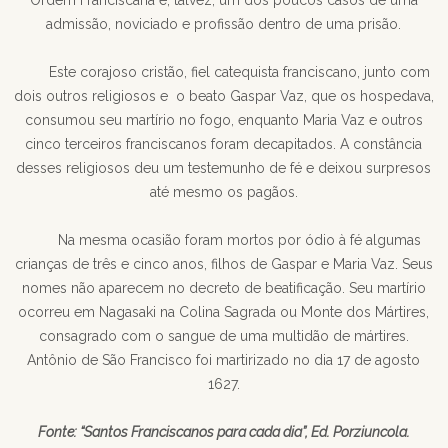
Ordem Franciscana é, talvez, um dos poucos casos de uma
admissão, noviciado e profissão dentro de uma prisão.
Este corajoso cristão, fiel catequista franciscano, junto com
dois outros religiosos e o beato Gaspar Vaz, que os hospedava,
consumou seu martírio no fogo, enquanto Maria Vaz e outros
cinco terceiros franciscanos foram decapitados. A constância
desses religiosos deu um testemunho de fé e deixou surpresos
até mesmo os pagãos.
Na mesma ocasião foram mortos por ódio à fé algumas
crianças de três e cinco anos, filhos de Gaspar e Maria Vaz. Seus
nomes não aparecem no decreto de beatificação. Seu martírio
ocorreu em Nagasaki na Colina Sagrada ou Monte dos Mártires,
consagrado com o sangue de uma multidão de mártires.
Antônio de São Francisco foi martirizado no dia 17 de agosto
1627.
Fonte: “Santos Franciscanos para cada dia”, Ed. Porziuncola.