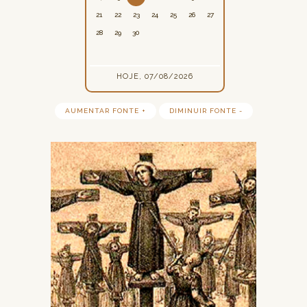
21
22
23
24
25
26
27
28
29
30
HOJE, 07/08/2026
AUMENTAR FONTE +
DIMINUIR FONTE -