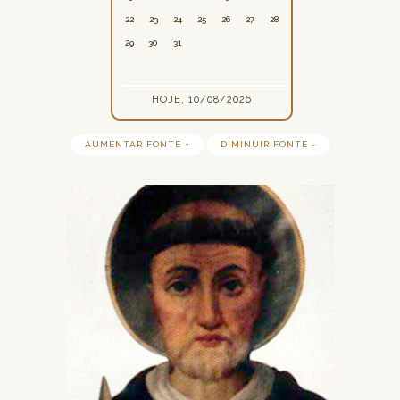
22
23
24
25
26
27
28
29
30
31
HOJE, 10/08/2026
AUMENTAR FONTE +
DIMINUIR FONTE -