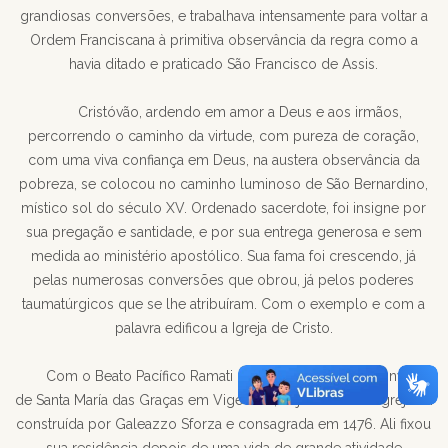
grandiosas conversões, e trabalhava intensamente para voltar a
Ordem Franciscana à primitiva observância da regra como a
havia ditado e praticado São Francisco de Assis.
Cristóvão, ardendo em amor a Deus e aos irmãos,
percorrendo o caminho da virtude, com pureza de coração,
com uma viva confiança em Deus, na austera observância da
pobreza, se colocou no caminho luminoso de São Bernardino,
místico sol do século XV. Ordenado sacerdote, foi insigne por
sua pregação e santidade, e por sua entrega generosa e sem
medida ao ministério apostólico. Sua fama foi crescendo, já
pelas numerosas conversões que obrou, já pelos poderes
taumatúrgicos que se lhe atribuíram. Com o exemplo e com a
palavra edificou a Igreja de Cristo.
Com o Beato Pacífico Ramati de Cerano fundou o convento
de Santa María das Graças em Vigevano, cuja admirável igreja foi
construída por Galeazzo Sforza e consagrada em 1476. Ali fixou