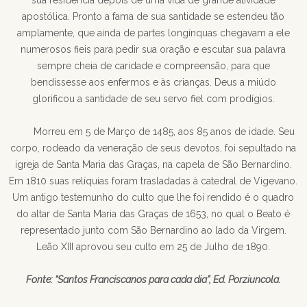
sua residência depois de uma vida de grande atividade
apostólica. Pronto a fama de sua santidade se estendeu tão
amplamente, que ainda de partes longínquas chegavam a ele
numerosos fieis para pedir sua oração e escutar sua palavra
sempre cheia de caridade e compreensão, para que
bendissesse aos enfermos e às crianças. Deus a miúdo
glorificou a santidade de seu servo fiel com prodígios.
Morreu em 5 de Março de 1485, aos 85 anos de idade. Seu
corpo, rodeado da veneração de seus devotos, foi sepultado na
igreja de Santa Maria das Graças, na capela de São Bernardino.
Em 1810 suas relíquias foram trasladadas à catedral de Vigevano.
Um antigo testemunho do culto que lhe foi rendido é o quadro
do altar de Santa Maria das Graças de 1653, no qual o Beato é
representado junto com São Bernardino ao lado da Virgem.
Leão XIII aprovou seu culto em 25 de Julho de 1890.
Fonte: “Santos Franciscanos para cada dia”, Ed. Porziuncola.