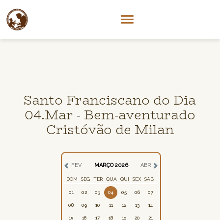
Santo Franciscano do Dia
04.Mar - Bem-aventurado
Cristóvão de Milan
FEV
MARÇO 2026
ABR
DOM
SEG
TER
QUA
QUI
SEX
SAB
01
02
03
04
05
06
07
08
09
10
11
12
13
14
15
16
17
18
19
20
21