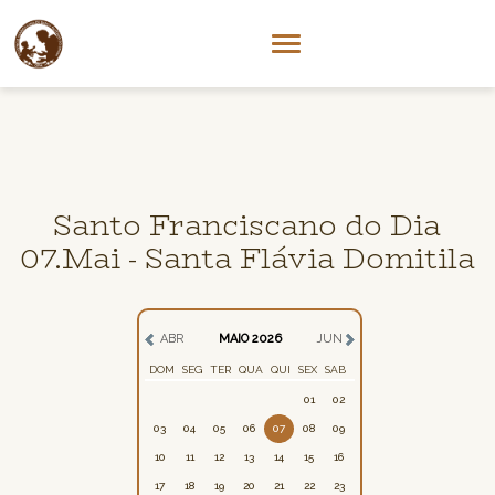
Santo Franciscano do Dia
07.Mai - Santa Flávia Domitila
ABR
MAIO 2026
JUN
DOM
SEG
TER
QUA
QUI
SEX
SAB
01
02
03
04
05
06
07
08
09
10
11
12
13
14
15
16
17
18
19
20
21
22
23