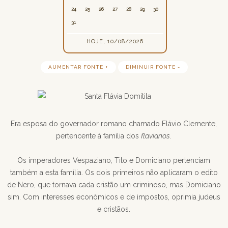
24
25
26
27
28
29
30
31
HOJE, 10/08/2026
AUMENTAR FONTE +
DIMINUIR FONTE -
Era esposa do governador romano chamado Flávio Clemente,
pertencente à família dos
flavianos
.
Os imperadores Vespaziano, Tito e Domiciano pertenciam
também a esta família. Os dois primeiros não aplicaram o edito
de Nero, que tornava cada cristão um criminoso, mas Domiciano
sim. Com interesses econômicos e de impostos, oprimia judeus
e cristãos.