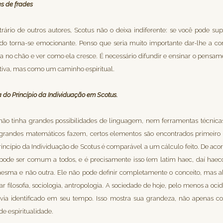
s de frades
rário de outros autores, Scotus não o deixa indiferente: se você pode sup
o torna-se emocionante. Penso que seria muito importante dar-lhe a c
no chão e ver como ela cresce. É necessário difundir e ensinar o pensam
iva, mas como um caminho espiritual.
 do Princípio da Individuação em Scotus.
não tinha grandes possibilidades de linguagem, nem ferramentas técnicas o
 grandes matemáticos fazem, certos elementos são encontrados primeir
rincípio da Individuação de Scotus é comparável a um cálculo feito. De aco
 pode ser comum a todos, e é precisamente isso (em latim haec, daí hae
mesma e não outra. Ele não pode definir completamente o conceito, ma
 filosofia, sociologia, antropologia. A sociedade de hoje, pelo menos a ocide
via identificado em seu tempo. Isso mostra sua grandeza, não apenas 
e espiritualidade.