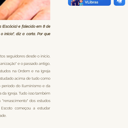
s (Escócia) e falecido em 8 de
início", diz a carta. Por que
tos seguidores desde o início,
nização" e o passado antigo,
estudos na Ordem e na Igreja
 estudado acima de tudo como
o período do Iluminismo e da
 da Igreja. Tudo isso também
m "renascimento" dos estudos
is Escoto começou a estudar
ade.