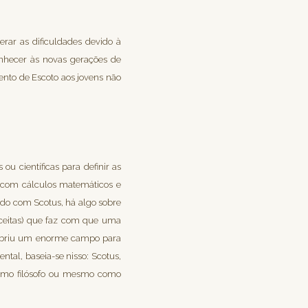
erar as dificuldades devido à
onhecer às novas gerações de
ento de Escoto aos jovens não
u científicas para definir as
o com cálculos matemáticos e
rdo com Scotus, há algo sobre
cceitas) que faz com que uma
s abriu um enorme campo para
ntal, baseia-se nisso: Scotus,
como filósofo ou mesmo como