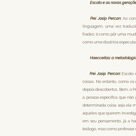
Escoto e as novas geraçõe
Frei Josip Percan:
Ao cont
linguagem, uma vez traduzid
frades: é como pôr uma muda 
como uma doutrina especulat
Haecceitas: a metodologia
Frei Josip Percan:
Escoto 
coisas. No entanto, como os
depois descobertos. Bem, o P
a pessoa específica que não
determinada coisa seja ela 
aqueles que querem investigar
em seu pensamento, já a ha
teólogo, mas como professor d