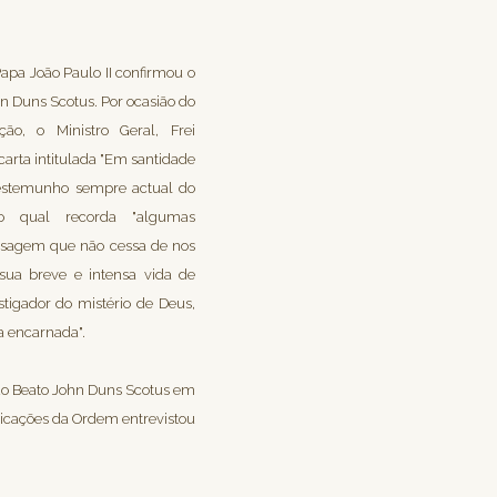
 João Paulo II confirmou o
n Duns Scotus. Por ocasião do
ção, o Ministro Geral, Frei
arta intitulada "Em santidade
testemunho sempre actual do
o qual recorda "algumas
ensagem que não cessa de nos
 sua breve e intensa vida de
tigador do mistério de Deus,
a encarnada".
 Beato John Duns Scotus em
nicações da Ordem entrevistou