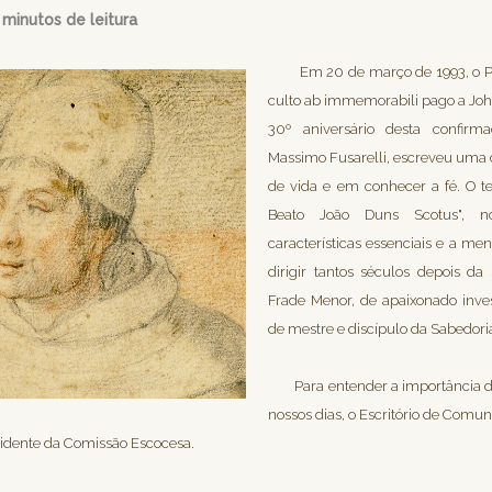
 minutos de leitura
Em 20 de março de 1993, o Papa
culto ab immemorabili pago a Joh
30º aniversário desta confirma
Massimo Fusarelli, escreveu uma c
de vida e em conhecer a fé. O 
Beato João Duns Scotus", n
características essenciais e a m
dirigir tantos séculos depois da
Frade Menor, de apaixonado inves
de mestre e discípulo da Sabedori
Para entender a importância do
nossos dias, o Escritório de Comu
esidente da Comissão Escocesa.