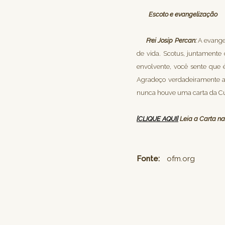
Escoto e evangelização
Frei Josip Percan:
A evange
de vida. Scotus, juntamente
envolvente, você sente que é
Agradeço verdadeiramente a
nunca houve uma carta da Cúri
[CLIQUE AQUI]
Leia a Carta na
Fonte:
ofm.org