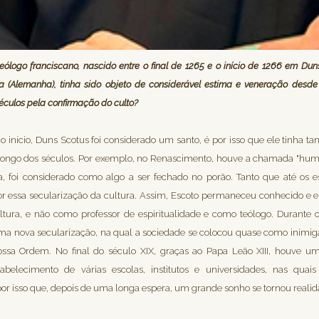
 teólogo franciscano, nascido entre o final de 1265 e o início de 1266 em Dun
(Alemanha), tinha sido objeto de considerável estima e veneração desde o 
éculos pela confirmação do culto?
 início, Duns Scotus foi considerado um santo, é por isso que ele tinha tan
 longo dos séculos. Por exemplo, no Renascimento, houve a chamada "huma
, foi considerado como algo a ser fechado no porão. Tanto que até os 
r essa secularização da cultura. Assim, Escoto permaneceu conhecido e
tura, e não como professor de espiritualidade e como teólogo. Durante 
a nova secularização, na qual a sociedade se colocou quase como inimiga
nossa Ordem. No final do século XIX, graças ao Papa Leão XIII, houve u
abelecimento de várias escolas, institutos e universidades, nas qua
r isso que, depois de uma longa espera, um grande sonho se tornou realid