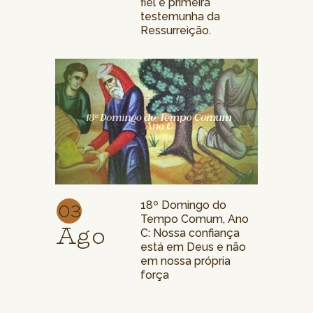
fiel e primeira
testemunha da
Ressurreição.
03
18º Domingo do
Tempo Comum, Ano
Ago
C: Nossa confiança
está em Deus e não
em nossa própria
força