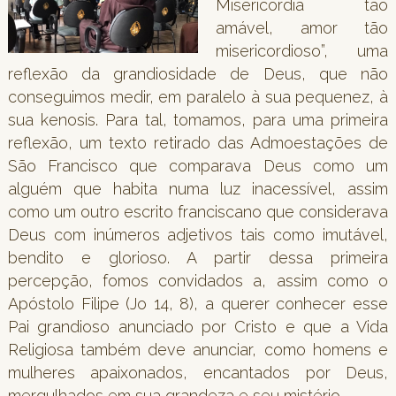
Misericórdia tão
amável, amor tão
misericordioso”, uma
reflexão da grandiosidade de Deus, que não
conseguimos medir, em paralelo à sua pequenez, à
sua kenosis. Para tal, tomamos, para uma primeira
reflexão, um texto retirado das Admoestações de
São Francisco que comparava Deus como um
alguém que habita numa luz inacessível, assim
como um outro escrito franciscano que considerava
Deus com inúmeros adjetivos tais como imutável,
bendito e glorioso. A partir dessa primeira
percepção, fomos convidados a, assim como o
Apóstolo Filipe (Jo 14, 8), a querer conhecer esse
Pai grandioso anunciado por Cristo e que a Vida
Religiosa também deve anunciar, como homens e
mulheres apaixonados, encantados por Deus,
mergulhados em sua grandeza e seu mistério.