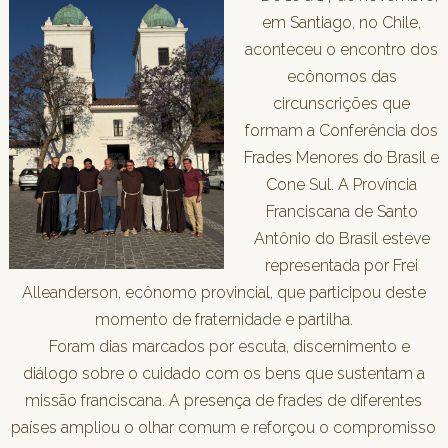
em Santiago, no Chile,
aconteceu o encontro dos
ecônomos das
circunscrições que
formam a Conferência dos
Frades Menores do Brasil e
Cone Sul. A Província
Franciscana de Santo
Antônio do Brasil esteve
representada por Frei
Alleanderson, ecônomo provincial, que participou deste
momento de fraternidade e partilha.
Foram dias marcados por escuta, discernimento e
diálogo sobre o cuidado com os bens que sustentam a
missão franciscana. A presença de frades de diferentes
países ampliou o olhar comum e reforçou o compromisso