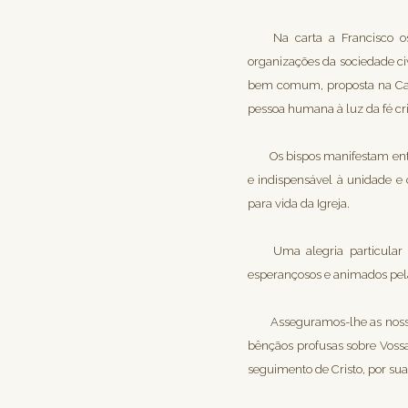
Na carta a Francisco 
organizações da sociedade civ
bem comum, proposta na Cart
pessoa humana à luz da fé cri
Os bispos manifestam entã
e indispensável à unidade e
para vida da Igreja.
Uma alegria particula
esperançosos e animados pela
Asseguramos-lhe as nossa
bênçãos profusas sobre Voss
seguimento de Cristo, por sua