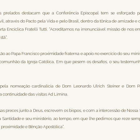
os prelados destacam que a Conferência Episcopal tem se esforçado p
il, através do Pacto pela Vida e pelo Brasil, dentro da tônica de amizade e 
a Encíclica Fratelli Tutti. “Acreditamos na irrenunciável missão de no
stã”.
o ao Papa Francisco proximidade fraterna e apoio no exercício do seu minist
 comunhão da Igreja Católica. Em que pesem os desafios, o seu testemu
r pela nomeação cardinalícia de Dom Leonardo Ulrich Steiner e Dom P
 continuidade das visitas Ad Limina.
s preces junto a Deus, escrevem os bispos, e com a intercessão de Nossa
a Santidade e seu ministério, ao tempo, em que lhe pedimos que reze semp
 proximidade e Bênção Apostólica”.