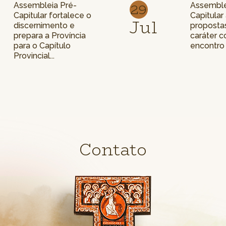
29
Assembleia Pré-
Assemble
Capitular fortalece o
Capitular
Jul
discernimento e
propostas
prepara a Província
caráter c
para o Capítulo
encontro
Provincial...
Contato