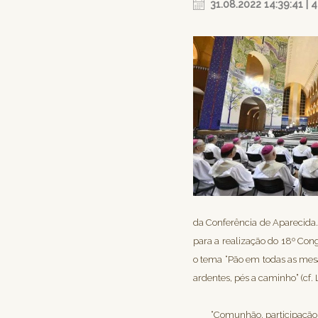
31.08.2022 14:39:41 | 
da Conferência de Aparecida.
para a realização do 18º Con
o tema “Pão em todas as mes
ardentes, pés a caminho” (cf. 
“Comunhão, participação 