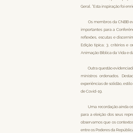
Geral. “Esta inspiração foi en
Os membros da CNBB evi
importantes para a Conferênc
reflexões, escutas e discern
Edição típica; 3. critérios e
Animação Bíblica da Vida e da 
Outra questão evidenciada
ministros ordenados. Dest
experiências de solidão, esti
de Covid-19.
Uma recordação ainda os 
para a eleição dos seus repr
observamos que os contextos
entre os Poderes da República