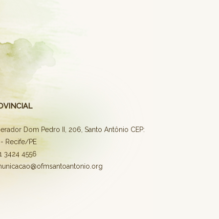
OVINCIAL
erador Dom Pedro II, 206, Santo Antônio CEP:
- Recife/PE
81 3424 4556
municacao@ofmsantoantonio.org