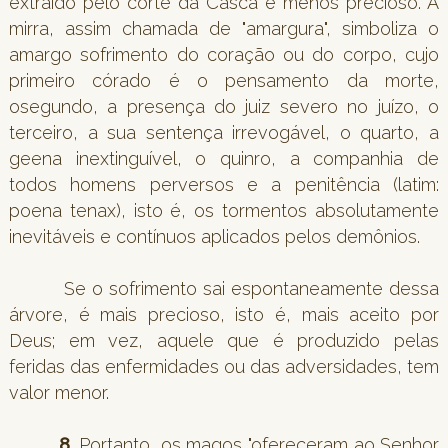
extraído pelo corte da Casca é menos precioso. A
mirra, assim chamada de "amargura", simboliza o
amargo sofrimento do coração ou do corpo, cujo
primeiro córado é o pensamento da morte,
osegundo, a presença do juiz severo no juízo, o
terceiro, a sua sentença irrevogável, o quarto, a
geena inextinguível, o quinro, a companhia de
todos homens perversos e a penitência (latim:
poena tenax), isto é, os tormentos absolutamente
inevitáveis e contínuos aplicados pelos demônios.
Se o sofrimento sai espontaneamente dessa
árvore, é mais precioso, isto é, mais aceito por
Deus; em vez, aquele que é produzido pelas
feridas das enfermidades ou das adversidades, tem
valor menor.
8.
Portanto, os magos "ofereceram ao Senhor