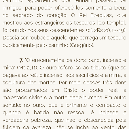
caminho; aguardemos que tenham passado os
inimigos, para poder oferecê-los somente a Deus
no segredo do coração. O Rei Ezequias, que
mostrou aos estrangeiros os tesouros [do templo],
foi punido nos seus descendentes (cf. 2Rs 20,12-19).
Deseja ser roubado aquele que carrega um tesouro
publicamente pelo caminho (Gregório).
7.
"Ofereceram-lhe os dons: ouro, incenso e
mirra" (Mt 2,11). O ouro refere-se ao tributo (que se
pagava ao rei), o incenso, aos sacrifícios e a mirra, à
sepultura dos mortos. Por meio desses três dons
são proclamados em Cristo o poder real, a
majestade divina e a mortalidade humana. Em outro
sentido: no ouro, que é brilhante e compacto e
quando é batido não ressoa, é indicada a
verdadeira pobreza, que não é obscurecida pela
fuligem da avareza, não se incha ao vento das