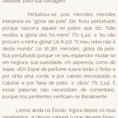
utilidade, para sua vantagem.
Perturbou-se, pois, Herodes. Herodes
interpreta-se "glória da pele". Ele ficou perturbado
porque nascera aquele rei pobre que diz: "Não
recebo a glória dos ho-mens" (To 5,41), e "eu não
procuro a minha glória" (Jo 8,50). "O meu reino não é
deste mundo" (Jo 18,36). Herodes, glória da pele,
fica perturbado porque ve seu esplendor mudar-se
em negrura, sua suavidade, cm aspereza, como diz
Isaías: «Em Espar de perfume suave terão o fedor e
por cinta uma corda, e por cabelo encrespado. a
Calvície e por faixa de peito, o cilício" (Ts 3,24). E
essas palavras não necessitam de comentário,
porque nos penitentes verificam-se literalmente.
Lemos ainda no Êxodo: "Agora depõe os teus
ornamentos, e depois saberei o que deverei fazer-