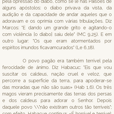
pela opressão do diabo, como se lê nas Paisões de
alguns apóstolos: o diabo privava da vista, da
audição e da capacidade de andar aqueles que o
adoravam e os oprimia com várias tribulações. Diz
Marcos: "E dando um grande grito e agitando-o
com violência [o diabo] saiu dele" (MC 9,25). E em
outro lugar: "Os que eram atormentados por
espíritos imundos ficavamcurados" (Le 6,18).
O povo pagão era também terrível pela
ferocidade de ánimo. Diz Habacuc: "Eis que vou
suscitar os caldeus, nação cruel e veloz, que
percorre a superfície da terra, para apoderar-se
das moradas que não são suas» (Hab 1,6). Os três
magos vieram precisamente das terras dos persas
e dos caldeus para adorar o Senhor. Depois
daquele povo \\"não existiram outros tão terríveis";
com efeito, Habacue continua: «É horrível e terrível;