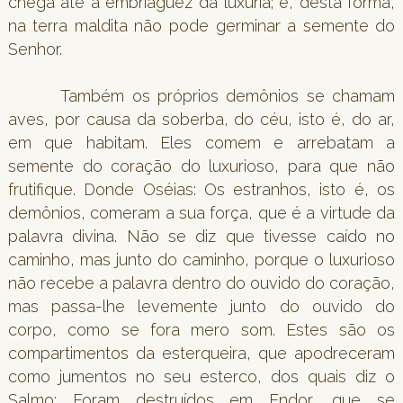
chega até à embriaguez da luxúria; e, desta forma,
na terra maldita não pode germinar a semente do
Senhor.
Também os próprios demônios se chamam
aves, por causa da soberba, do céu, isto é, do ar,
em que habitam. Eles comem e arrebatam a
semente do coração do luxurioso, para que não
frutifique. Donde Oséias: Os estranhos, isto é, os
demônios, comeram a sua força, que é a virtude da
palavra divina. Não se diz que tivesse caído no
caminho, mas junto do caminho, porque o luxurioso
não recebe a palavra dentro do ouvido do coração,
mas passa-lhe levemente junto do ouvido do
corpo, como se fora mero som. Estes são os
compartimentos da esterqueira, que apodreceram
como jumentos no seu esterco, dos quais diz o
Salmo: Foram destruídos em Endor, que se