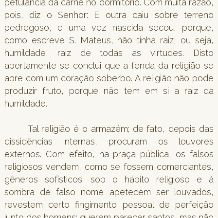
petulância da carne no dormitório. Com muita razão,
pois, diz o Senhor: E outra caiu sobre terreno
pedregoso, e uma vez nascida secou, porque,
como escreve S. Mateus, não tinha raiz, ou seja,
humildade, raiz de todas as virtudes. Disto
abertamente se conclui que a fenda da religião se
abre com um coração soberbo. A religião não pode
produzir fruto, porque não tem em si a raiz da
humildade.
Tal religião é o armazém; de fato, depois das
dissidências internas, procuram os louvores
externos. Com efeito, na praça pública, os falsos
religiosos vendem, como se fossem comerciantes,
gêneros sofísticos; sob o hábito religioso e à
sombra de falso nome apetecem ser louvados,
revestem certo fingimento pessoal de perfeição
junto dos homens; querem parecer santos, mas não