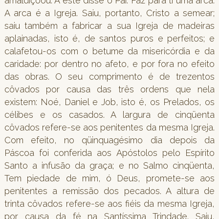
amaldiçoou. A este disse o Pai: Faz para ti uma arca.
A arca é a Igreja. Saiu, portanto, Cristo a semear;
saiu também a fabricar a sua Igreja de madeiras
aplainadas, isto é, de santos puros e perfeitos; e
calafetou-os com o betume da misericórdia e da
caridade: por dentro no afeto, e por fora no efeito
das obras. O seu comprimento é de trezentos
côvados por causa das três ordens que nela
existem: Noé, Daniel e Job, isto é, os Prelados, os
célibes e os casados. A largura de cinqüenta
côvados refere-se aos penitentes da mesma Igreja.
Com efeito, no qüinquagésimo dia depois da
Páscoa foi conferida aos Apóstolos pelo Espírito
Santo a infusão da graça; e no Salmo cinqüenta,
Tem piedade de mim, ó Deus, promete-se aos
penitentes a remissão dos pecados. A altura de
trinta côvados refere-se aos fiéis da mesma Igreja,
por causa da fé na Santíssima Trindade. Saiu,