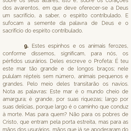
sobre os seus altares, isto é, sobre os corações
dos avarentos, em que deve oferecer-se a Deus
um sacrifício, a saber, o espírito contribulado. E
sufocam a semente da palavra de Deus e o
sacrifício do espírito contribulado.
9.
Estes espinhos e os animais ferozes,
conforme dissemos, significam, para nós, os
pérfidos usurários. Deles escreve o Profeta: É teu
este mar tão grande e de longos braços; nele
pululam répteis sem número, animais pequenos e
grandes. Pelo meio deles transitarão os navios.
Nota as palavras: Este mar é o mundo cheio de
amargura; é grande, por suas riquezas; largo por
suas delícias, porque largo é o caminho que conduz
à morte. Mas para quem? Não para os pobres de
Cristo, que entram pela porta estreita, mas para as
mãos dos usurários, mãos que já se apoderaram do