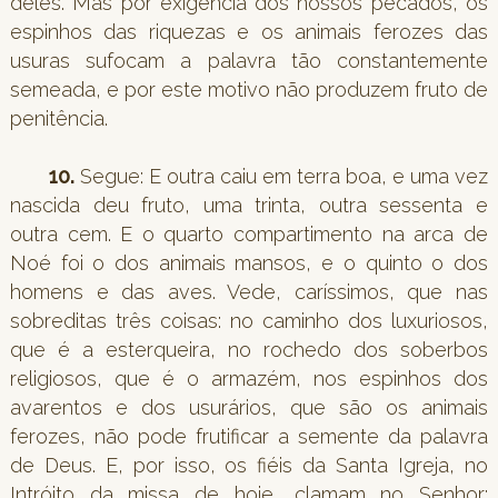
deles. Mas por exigência dos nossos pecados, os
espinhos das riquezas e os animais ferozes das
usuras sufocam a palavra tão constantemente
semeada, e por este motivo não produzem fruto de
penitência.
10.
Segue: E outra caiu em terra boa, e uma vez
nascida deu fruto, uma trinta, outra sessenta e
outra cem. E o quarto compartimento na arca de
Noé foi o dos animais mansos, e o quinto o dos
homens e das aves. Vede, caríssimos, que nas
sobreditas três coisas: no caminho dos luxuriosos,
que é a esterqueira, no rochedo dos soberbos
religiosos, que é o armazém, nos espinhos dos
avarentos e dos usurários, que são os animais
ferozes, não pode frutificar a semente da palavra
de Deus. E, por isso, os fiéis da Santa Igreja, no
Intróito da missa de hoje, clamam no Senhor: